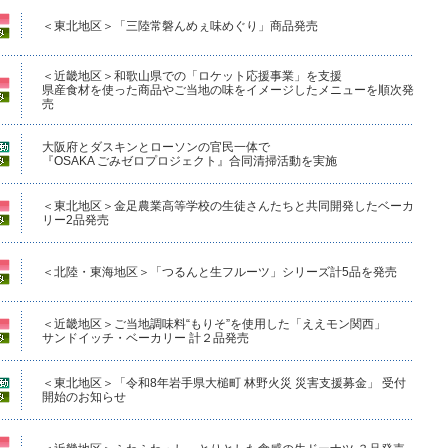
＜東北地区＞「三陸常磐んめぇ味めぐり」商品発売
＜近畿地区＞和歌山県での「ロケット応援事業」を支援
県産食材を使った商品やご当地の味をイメージしたメニューを順次発
売
大阪府とダスキンとローソンの官民一体で
『OSAKA ごみゼロプロジェクト』合同清掃活動を実施
＜東北地区＞金足農業高等学校の生徒さんたちと共同開発したベーカ
リー2品発売
＜北陸・東海地区＞「つるんと生フルーツ」シリーズ計5品を発売
＜近畿地区＞ご当地調味料“もりそ”を使用した「ええモン関西」
サンドイッチ・ベーカリー 計２品発売
＜東北地区＞「令和8年岩手県大槌町 林野火災 災害支援募金」 受付
開始のお知らせ