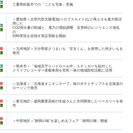
三重県松阪市での「こども宅食」実施
＜愛知県＞次世代型太陽電池(ペロブスカイト)など再エネを最大限活
用した
CO2排出量の削減と、電力の需給調整、災害時のレジリエンス強化
の
同時実現を目指す実証実験を開始
＜九州地区＞大分県産さつまいも「甘太くん」を使用した焼きいもを
発売
＜熊本市＞「地域見守りパトロール中」ステッカーを貼付した
ドライブレコーダー搭載車両を官民一体の地域防犯活動に活用
＜北海道＞「北海道オニオンスープ」味のポテトチップスを北海道の
ローソンで発売
＜東北地区＞盛岡農業高校の生徒さんと共同開発したベーカリーを発
売
＜中部地区＞“静岡の味”を楽しめるフェア「静岡の陣」開催