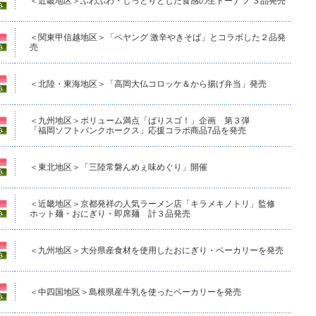
＜近畿地区＞ふわふわ・しっとりとした食感の生ドーナツ ３品発売
＜関東甲信越地区＞「ペヤング 激辛やきそば」とコラボした２品発
売
＜北陸・東海地区＞「高岡大仏コロッケ＆から揚げ弁当」発売
＜九州地区＞ボリューム満点「ばりスゴ！」企画 第３弾
「福岡ソフトバンクホークス」応援コラボ商品7品を発売
＜東北地区＞「三陸常磐んめぇ味めぐり」開催
＜近畿地区＞京都発祥の人気ラーメン店「キラメキノトリ」監修
ホット麺・おにぎり・即席麺 計３品発売
＜九州地区＞大分県産食材を使用したおにぎり・ベーカリーを発売
＜中四国地区＞島根県産牛乳を使ったベーカリーを発売