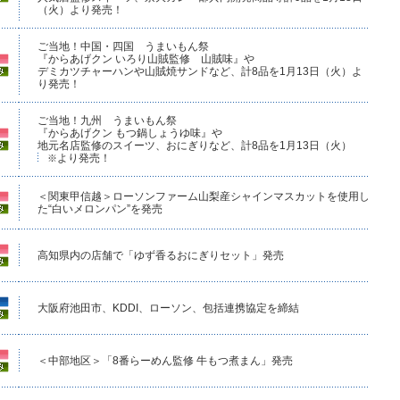
（火）より発売！
ご当地！中国・四国 うまいもん祭
『からあげクン いろり山賊監修 山賊味』や
デミカツチャーハンや山賊焼サンドなど、計8品を1月13日（火）よ
り発売！
ご当地！九州 うまいもん祭
『からあげクン もつ鍋しょうゆ味』や
地元名店監修のスイーツ、おにぎりなど、計8品を1月13日（火）
より発売！
※
＜関東甲信越＞ローソンファーム山梨産シャインマスカットを使用し
た“白いメロンパン”を発売
高知県内の店舗で「ゆず香るおにぎりセット」発売
大阪府池田市、KDDI、ローソン、包括連携協定を締結
＜中部地区＞「8番らーめん監修 牛もつ煮まん」発売