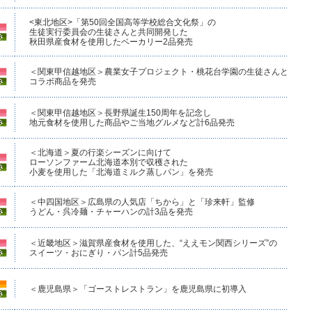
<東北地区>「第50回全国高等学校総合文化祭」の
生徒実行委員会の生徒さんと共同開発した
秋田県産食材を使用したベーカリー2品発売
＜関東甲信越地区＞農業女子プロジェクト・桃花台学園の生徒さんと
コラボ商品を発売
＜関東甲信越地区＞長野県誕生150周年を記念し
地元食材を使用した商品やご当地グルメなど計6品発売
＜北海道＞夏の行楽シーズンに向けて
ローソンファーム北海道本別で収穫された
小麦を使用した「北海道ミルク蒸しパン」を発売
＜中四国地区＞広島県の人気店「ちから」と「珍来軒」監修
うどん・呉冷麺・チャーハンの計3品を発売
＜近畿地区＞滋賀県産食材を使用した、“ええモン関西シリーズ”の
スイーツ・おにぎり・パン計5品発売
＜鹿児島県＞「ゴーストレストラン」を鹿児島県に初導入