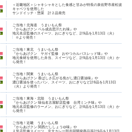
＜近畿地区＞シャキシャキとした食感と甘みが特長の泉佐野市産松波
キャベツを使用した
サンドイッチ・惣菜 計２品発売
ご当地！北海道 うまいもん祭
『からあげクン ベル成吉思汗たれ味』や
地元名店監修のスイーツ、おにぎりなど、計9品を1月13日（火）
より発売！
※
ご当地！東北 うまいもん祭
『からあげクン ヤガイ監修 おやつカルパスレッド味』や
地元食材を使用した弁当、スイーツなど、計9品を1月13日（火）か
ら発売！
ご当地！関東 うまいもん祭
『からあげクン 香ばしさ広がる焦がし濃口醤油味』や
濃口醤油を使ったパン、スイーツ、おにぎりなど計8品を1月13日
（火）より発売！
ご当地！東海・北陸 うまいもん祭
『からあげクン 味仙名古屋駅店監修 台湾ミンチ味』や
地元名店監修のラーメン、おにぎりなど、計8品を1月13日（火）か
ら発売！
ご当地！近畿 うまいもん祭
『からあげクン 関西だししょうゆ味』や
人気店監修スイーツ、京大カレー部共同開発商品等計9品を1月13日