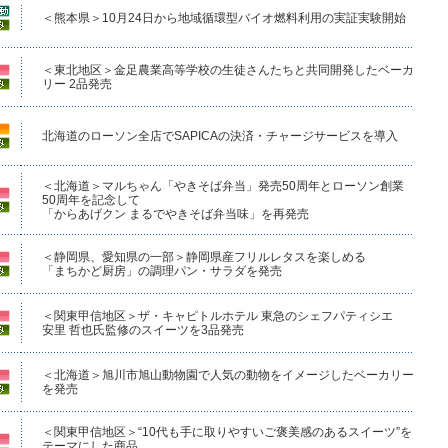
＜熊本県＞10月24日から地域循環型バイオ燃料利用の実証実験開始
＜東北地区＞金足農業高等学校の生徒さんたちと共同開発したベーカ
リー 2品発売
北海道のローソン全店でSAPICAの決済・チャージサービスを導入
＜北海道＞マルちゃん「やきそば弁当」発売50周年とローソン創業
50周年を記念して
「からあげクン まるでやきそば弁当味」を再発売
＜静岡県、愛知県の一部＞静岡県産フリルレタスを楽しめる
「まちかど厨房」の調理パン・サラダを発売
＜関東甲信地区＞ザ・キャピトルホテル 東急のシェフパティシエ
安里 哲也氏監修のスイーツを3品発売
＜北海道＞旭川市旭山動物園で人気の動物をイメージしたベーカリー
を発売
＜関東甲信地区＞“10代も手に取りやすいご褒美感のあるスイーツ”を
テーマにした商品