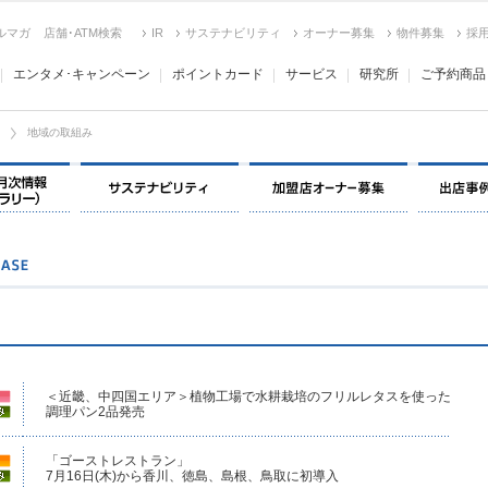
ルマガ
店舗･ATM検索
IR
サステナビリティ
オーナー募集
物件募集
採
エンタメ･キャンペーン
ポイントカード
サービス
研究所
ご予約商品
地域の取組み
決算情報・月次情報・ IR ライブラリー
サステナビリティ
加盟店オー
＜近畿、中四国エリア＞植物工場で水耕栽培のフリルレタスを使った
調理パン2品発売
「ゴーストレストラン」
7月16日(木)から香川、徳島、島根、鳥取に初導入