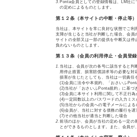
3.
Ponta会員としての登録情報は、LM
の定めによるものとします。
第１２条（本サイトの中断・停止等
当社は、本サイトを常に良好な状態でご利
支障が生じると当社が判断した場合、会員
サイトの全部又は一部の提供を中断又は停
負わないものとします。
第１３条（会員の利用停止・会員登
1.
当社は、会員が次の各号に該当すると判
用停止措置、損害賠償請求等の必要な対
損害が生じたとしても、当社は一切責任
(1)
会員に法令や本規約、「おさいふPon
(2)
当社が「おさいふPonta規約」に基
(3)
会員に本サイト利用に関して不正行為
(4)
一定回数以上のパスワードの入力ミス
(5)
当社からの会員への電子メールによる
(6)
会員が、当社に対する債務の履行を遅
(7)
その他当社が適当と判断した場合
2.
前項のほか、会員が当社の定める一定の
とができるものとします。また、会員が、