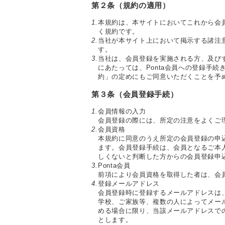
第２条（規約の適用）
1.
本規約は、本サイトにおいてこれから会
く規約です。
2.
当社が本サイト上において掲示する諸注
す。
3.
当社は、会員登録を実施される方、及び
にあたっては、Ponta会員への登録手続
約」の定めにもご同意いただくことを予
第３条（会員登録手続）
1.
会員情報の入力
会員登録の際には、所定の注意をよくご
2.
会員資格
本規約に同意のうえ所定の会員登録の申
ます。会員登録手続は、会員となるご本
しくないと判断した方からの会員登録申
3.
Ponta会員
前項により会員資格を取得した者は、会員
4.
登録メールアドレス
会員登録時に登録するメールアドレスは
学校、ご家族等、複数の人によってメー
める場合に限り、当該メールアドレスで
とします。