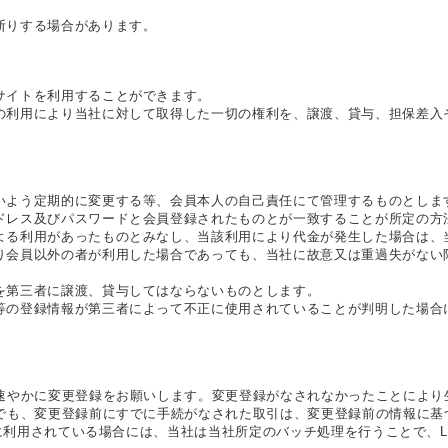
断りする場合があります。
サイトを利用することができます。
の利用により当社に対して取得した一切の権利を、譲渡、貸与、担保差入
いよう定期的に変更する等、会員本人の自己責任にて管理するものとしま
ドレス及びパスワードと会員登録されたものとが一致することが所定の方
よる利用があったものとみなし、当該利用により代金が発生した場合は、
り会員以外の者が利用した場合であっても、当社に故意又は重過失がない
を第三者に譲渡、貸与してはならないものとします。
等の登録情報が第三者によって不正に使用されていることが判明した場合
速やかに変更登録をお願いします。変更登録がなされなかったことにより
でも、変更登録前にすでに手続がなされた取引は、変更登録前の情報に基
報に利用されている場合には、当社は当社所定のバッチ処理を行うことで、LM