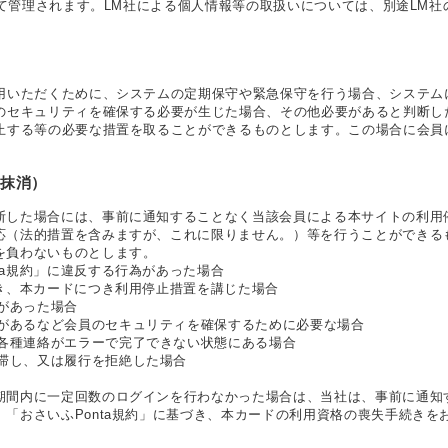
社にて管理されます。LM社による個人情報等の取扱いについては、別途LM
）
用いただくために、システムの定期保守や緊急保守を行う場合、システム
のセキュリティを確保する必要が生じた場合、その他必要があると判断し
止する等の必要な措置を取ることができるものとします。この場合に会員
録抹消）
断した場合には、事前に通知することなく当該会員による本サイトの利用
応（法的措置を含みますが、これに限りません。）等を行うことができる
を負わないものとします。
ta規約」に違反する行為があった場合
づき、本カードにつき利用停止措置を講じた場合
があった場合
があるなど会員のセキュリティを確保するために必要な場合
各種連絡がエラーで完了できない状態にある場合
滞し、又は履行を拒絶した場合
期間内に一定回数のログインを行わなかった場合は、当社は、事前に通知
「おさいふPonta規約」に基づき、本カードの利用資格の喪失手続きを