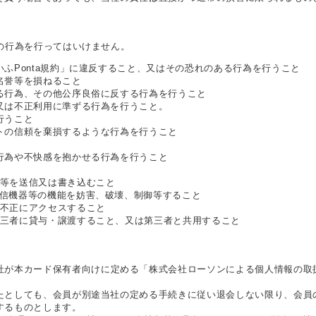
の行為を行ってはいけません。
ふPonta規約」に違反すること、又はその恐れのある行為を行うこと
名誉等を損ねること
る行為、その他公序良俗に反する行為を行うこと
又は不正利用に準ずる行為を行うこと。
行うこと
トの信頼を棄損するような行為を行うこと
行為や不快感を抱かせる行為を行うこと
等を送信又は書き込むこと
信機器等の機能を妨害、破壊、制御等すること
不正にアクセスすること
三者に貸与・譲渡すること、又は第三者と共用すること
社が本カード保有者向けに定める「株式会社ローソンによる個人情報の取
たとしても、会員が別途当社の定める手続きに従い退会しない限り、会員
するものとします。