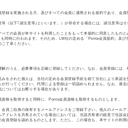
員登録を実施される方、及びすべての会員に適用される規約であり、会員
意等（以下｢諸注意等｣といいます。）が存在する場合には、諸注意等は
すべての会員が本サイトを利用したことをもって本規約に同意したものと
きも同時に行われます。そのため、LM社の定める「Ponta会員規約」及び
めご了承ください。
理解のうえ、必要事項を正確に登録してください。なお、会員登録には、
込みをされた個人は、当社の定める会員登録手続を経て当社により承認を
人が行ってください。代理による登録は一切認められません。なお、過去
込についてはお断りする場合があります。
資格を取得すると同時に、Ponta会員資格も取得するものとします。
、会員ご自身の保有するメールアドレスをご登録下さい。他人のメールア
ルアドレスを共有されている場合においては、当該共有者の総意で当該会
の会員登録を認めるものとします。ただし、この場合も、本サイトの利用