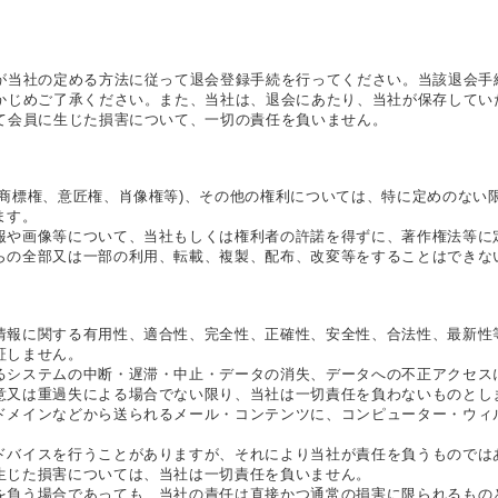
が当社の定める方法に従って退会登録手続を行ってください。当該退会手
かじめご了承ください。また、当社は、退会にあたり、当社が保存してい
て会員に生じた損害について、一切の責任を負いません。
、商標権、意匠権、肖像権等)、その他の権利については、特に定めのない
ます。
報や画像等について、当社もしくは権利者の許諾を得ずに、著作権法等に
らの全部又は一部の利用、転載、複製、配布、改変等をすることはできな
情報に関する有用性、適合性、完全性、正確性、安全性、合法性、最新性
証しません。
るシステムの中断・遅滞・中止・データの消失、データへの不正アクセス
意又は重過失による場合でない限り、当社は一切責任を負わないものとし
ドメインなどから送られるメール・コンテンツに、コンピューター・ウィ
ドバイスを行うことがありますが、それにより当社が責任を負うものでは
生じた損害については、当社は一切責任を負いません。
を負う場合であっても、当社の責任は直接かつ通常の損害に限られるもの