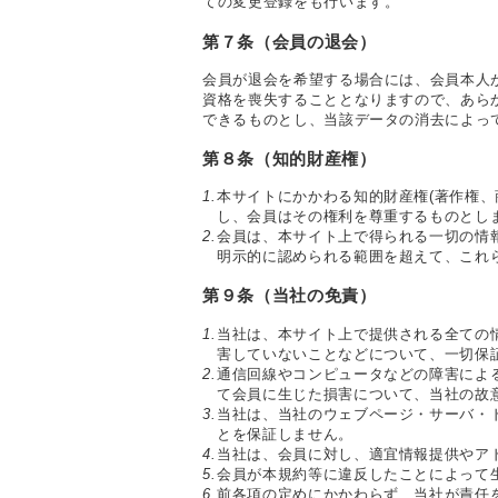
ての変更登録をも行います。
第７条（会員の退会）
会員が退会を希望する場合には、会員本人
資格を喪失することとなりますので、あら
できるものとし、当該データの消去によっ
第８条（知的財産権）
1.
本サイトにかかわる知的財産権(著作権
し、会員はその権利を尊重するものとし
2.
会員は、本サイト上で得られる一切の情
明示的に認められる範囲を超えて、これ
第９条（当社の免責）
1.
当社は、本サイト上で提供される全ての
害していないことなどについて、一切保
2.
通信回線やコンピュータなどの障害によ
て会員に生じた損害について、当社の故
3.
当社は、当社のウェブページ・サーバ・
とを保証しません。
4.
当社は、会員に対し、適宜情報提供やア
5.
会員が本規約等に違反したことによって
6.
前各項の定めにかかわらず、当社が責任