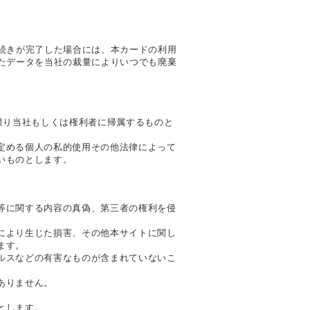
続きが完了した場合には、本カードの利用
たデータを当社の裁量によりいつでも廃棄
限り当社もしくは権利者に帰属するものと
定める個人の私的使用その他法律によって
いものとします。
等に関する内容の真偽、第三者の権利を侵
により生じた損害、その他本サイトに関し
ます。
ルスなどの有害なものが含まれていないこ
ありません。
とします。