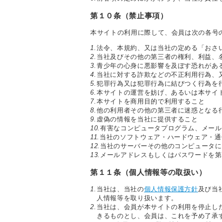
第１０条（禁止事項）
本サイトの利用に際して、会員は次の各号
1.
法令、本規約、又は当社の定める「おさい
2.
当社及びその他の第三者の権利、利益、
3.
青少年の心身に悪影響を及ぼす恐れがあ
4.
当社に対する詐欺などの不正利用行為、
5.
犯罪行為又は犯罪行為に結びつく行為を
6.
本サイトの運営を妨げ、あるいは本サイ
7.
本サイトを商用目的で利用すること
8.
他の利用者その他の第三者に迷惑となる
9.
虚偽の情報を当社に提供すること
10.
有害なコンピュータプログラム、メール
11.
当社のソフトウェア・ハードウェア・通
12.
当社のサーバーその他のコンピュータに
13.
メールアドレスもしくはパスワードを第
第１１条（個人情報等の取扱い）
1.
当社は、当社の
個人情報保護方針
及び当
人情報等を取り扱います。
2.
当社は、会員が本サイトの利用を停止し
きるものとし、会員は、これを予め了承