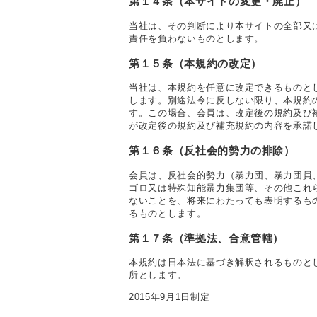
第１４条（本サイトの変更・廃止）
当社は、その判断により本サイトの全部又
責任を負わないものとします。
第１５条（本規約の改定）
当社は、本規約を任意に改定できるものと
します。別途法令に反しない限り、本規約
す。この場合、会員は、改定後の規約及び
が改定後の規約及び補充規約の内容を承諾
第１６条（反社会的勢力の排除）
会員は、反社会的勢力（暴力団、暴力団員
ゴロ又は特殊知能暴力集団等、その他これ
ないことを、将来にわたっても表明するも
るものとします。
第１７条（準拠法、合意管轄）
本規約は日本法に基づき解釈されるものと
所とします。
2015年9月1日制定