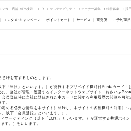
ルマガ
店舗･ATM検索
IR
サステナビリティ
オーナー募集
物件募集
採
エンタメ･キャンペーン
ポイントカード
サービス
研究所
ご予約商品
る意味を有するものとします。
下「当社」といいます。）が発行するプリペイド機能付Pontaカード「お
に、当社が管理・運営するインターネットウェブサイト「おさいふPont
、会員登録時に当社に登録された本カードに関する利用履歴の閲覧を可能
ます。
の定める必要な情報を本サイトに登録し、本サイトの各種機能の利用につ
を、以下「会員登録」といいます。）。
ティマーケティング（以下「LM社」といいます。）が運営する共通ポイント
よります。）をいいます。