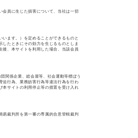
い会員に生じた損害について、当社は一切
いいます。）を定めることができるものと
示したときにその効力を生じるものとしま
生後、本サイトを利用した場合、当該会員
力団関係企業、総会屋等、社会運動等標ぼう
脅迫行為、業務妨害行為等違法行為を行わ
び本サイトの利用停止等の措置を受け入れ
簡易裁判所を第一審の専属的合意管轄裁判