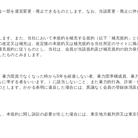
は一部を適宜変更・廃止できるものとします。なお、当該変更・廃止に伴
します。また、当社において本規約を補充する規約（以下「補充規約」と
の改定又は補充は、改定後の本規約又は補充規約を当社所定のサイトに掲
補充規約に従うものとし、当社は、会員が当該規約及び補充規約の効力発
したものとみまします。
、暴力団員でなくなった時から5年を経過しない者、暴力団準構成員、暴
らに準ずる者をいいます。）に該当しないこと、また暴力的行為、詐術・
のとします。かかる表明に違反した場合には、異議なく会員の登録抹消及
し、本規約に関し訴訟の必要が生じた場合には、東京地方裁判所又は東京