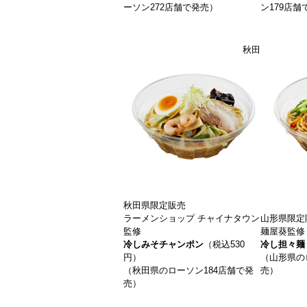
ーソン272店舗で発売）
ン179店舗
秋田
秋田県限定販売
ラーメンショップ チャイナタウン
山形県限定
監修
麺屋葵監修
冷しみそチャンポン
（税込530
冷し担々麺
円）
（山形県の
（秋田県のローソン184店舗で発
売）
売）