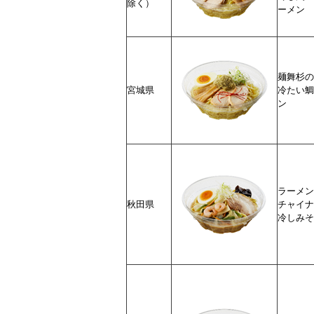
除く）
ーメン
麺舞杉の
宮城県
冷たい鯛
ン
ラーメ
秋田県
チャイナ
冷しみそ