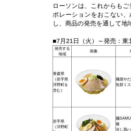
ローソンは、これからもご
ボレーションをおこない、
し、商品の発売を通して地
■7月21日（火）～発売：
発売する
画像
地域
青森県
（岩手県
麺屋やだ
洋野町を
魚群ミス
含む）
麺SAM
岩手県
修
（洋野町
冷し鶏ハ