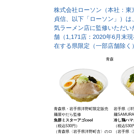
株式会社ローソン（本社：東
貞信、以下「ローソン」）は、
気ラーメン店に監修いただい
舗（1,171店：2020年6
在する県限定（一部店舗除く
青森
青森県・岩手県洋野町限定販売
岩手県（洋
麺屋やだら監修
麺SAMUR
魚群ミスターアゴcool
冷し鶏ハマ
（税込530円）
（税込530
（青森県〈岩手県洋野町含〉のロ
（岩手県〈