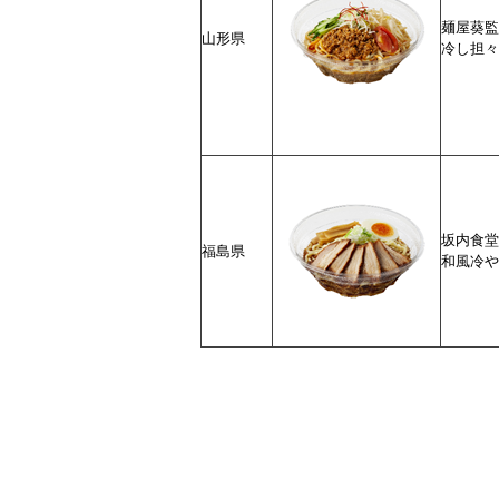
麺屋葵監
山形県
冷し担々
坂内食堂
福島県
和風冷や