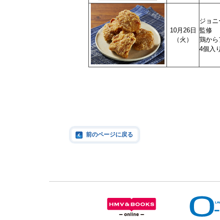
ジョニ
10月26日
監修
（火）
鶏か
4個入
前のページに戻る