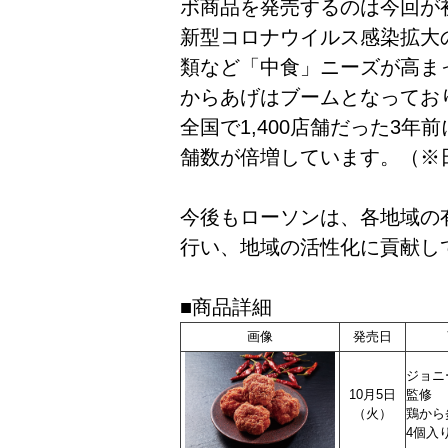
ボ商品を発売するのは今回が
新型コロナウイルス感染拡大
類など「中食」ニーズが高ま
からあげはブームとなってお
全国で1,400店舗だった3年前
舗数が倍増しています。（※日
今後もローソンは、各地域の
行い、地域の活性化に貢献し
■商品詳細
画像
発売日
ジョニ
10月5日
監修
（火）
鶏か
4個入