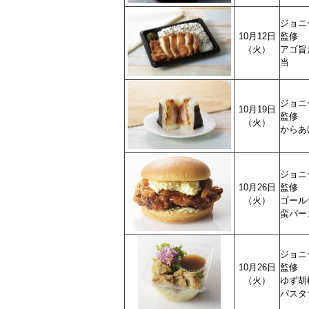
ジョニ
10月12日
監修
（火）
アゴ旨
当
ジョニ
10月19日
監修
（火）
からあ
ジョニ
10月26日
監修
（火）
ゴール
蛮バー
ジョニ
10月26日
監修
（火）
ゆず胡
パスタ