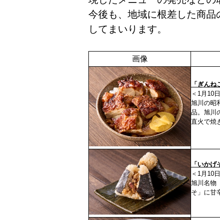
今後も、地域に根差した商品
してまいります。
画像
「ぎんね
＜1月10
旭川の昭
品。旭川
直火で焼
「いかげ
＜1月10
旭川名物
そ」に甘