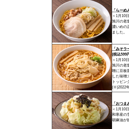
「らーめ
＜1月10
旭川の老
濃いめの
ました。
「みそラ
(税込599
＜1月10
旭川の老
噌に豆板
した味噌
トッピン
(※)20
「おつま
＜1月10
和寒産の
胡麻油が