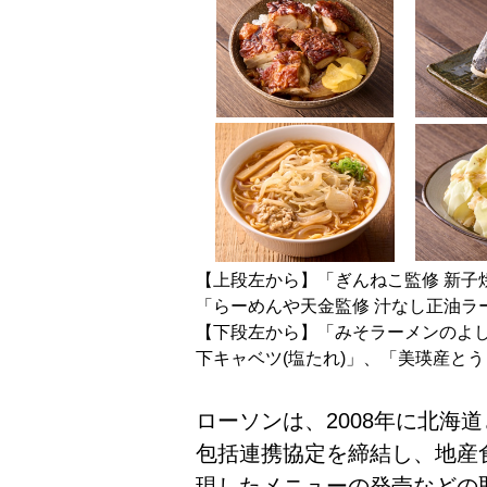
【上段左から】「ぎんねこ監修 新子
「らーめんや天金監修 汁なし正油ラ
【下段左から】「みそラーメンのよし
下キャベツ(塩たれ)」、「美瑛産と
ローソンは、2008年に北海
包括連携協定を締結し、地産
現したメニューの発売などの