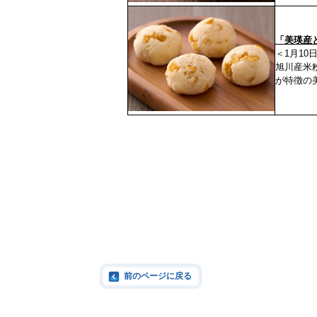
「美瑛産
＜1月10
旭川産米
が特徴の
前のページに戻る