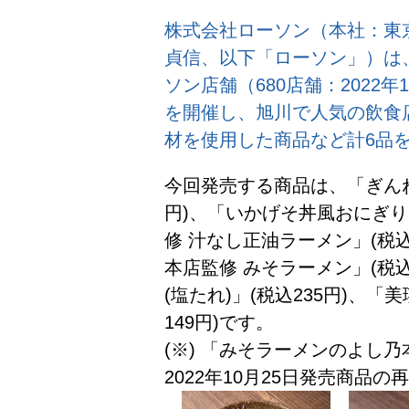
株式会社ローソン（本社：東
貞信、以下「ローソン」）は、
ソン店舗（680店舗：2022
を開催し、旭川で人気の飲食
材を使用した商品など計6品
今回発売する商品は、「ぎんね
円)、「いかげそ丼風おにぎり
修 汁なし正油ラーメン」(税込
本店監修 みそラーメン」(税
(塩たれ)」(税込235円)、
149円)です。
(※) 「みそラーメンのよし
2022年10月25日発売商品の