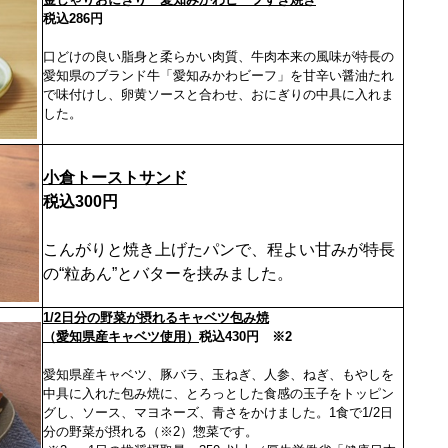
税込286円
口どけの良い脂身と柔らかい肉質、牛肉本来の風味が特長の
愛知県のブランド牛「愛知みかわビーフ」を甘辛い醤油たれ
で味付けし、卵黄ソースと合わせ、おにぎりの中具に入れま
した。
小倉トーストサンド
税込300円
こんがりと焼き上げたパンで、程よい甘みが特長
の“粒あん”とバターを挟みました。
1/2日分の野菜が摂れるキャベツ包み焼
（愛知県産キャベツ使用）
税込430円 ※2
愛知県産キャベツ、豚バラ、玉ねぎ、人参、ねぎ、もやしを
中具に入れた包み焼に、とろっとした食感の玉子をトッピン
グし、ソース、マヨネーズ、青さをかけました。1食で1/2日
分の野菜が摂れる（※2）惣菜です。