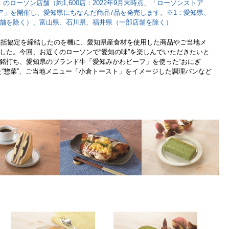
のローソン店舗（約1,600店：2022年9月末時点、「ローソンストア
ェア」を開催し、愛知県にちなんだ商品7品を発売します。※1：愛知県、
舗を除く）、富山県、石川県、福井県（一部店舗を除く）
と包括協定を締結したのを機に、愛知県産食材を使用した商品やご当地メ
した。今回、お近くのローソンで“愛知の味”を楽しんでいただきたいと
銘打ち、愛知県のブランド牛「愛知みかわビーフ」を使った“おにぎ
た“惣菜”、ご当地メニュー「小倉トースト」をイメージした調理パンなど