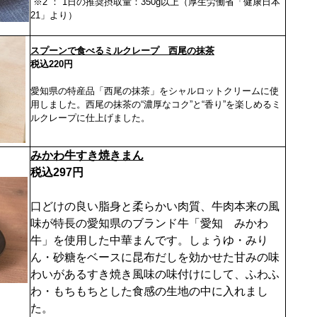
※2 ： 1日の推奨摂取量：350g以上（厚生労働省「健康日本
21」より）
スプーンで食べるミルクレープ 西尾の抹茶
税込220円
愛知県の特産品「西尾の抹茶」をシャルロットクリームに使
用しました。西尾の抹茶の“濃厚なコク”と“香り”を楽しめるミ
ルクレープに仕上げました。
みかわ牛すき焼きまん
税込297円
口どけの良い脂身と柔らかい肉質、牛肉本来の風
味が特長の愛知県のブランド牛「愛知 みかわ
牛」を使用した中華まんです。しょうゆ・みり
ん・砂糖をベースに昆布だしを効かせた甘みの味
わいがあるすき焼き風味の味付けにして、ふわふ
わ・もちもちとした食感の生地の中に入れまし
た。