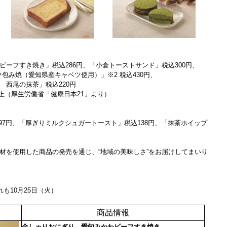
ーフすき焼き」税込286円、「小倉トーストサンド」税込300円、
ツ包み焼（愛知県産キャベツ使用）」※2 税込430円、
 西尾の抹茶」税込220円
g以上（厚生労働省「健康日本21」より）
97円、「厚ぎりミルクシュガートースト」税込138円、「抹茶ホイップ
材を使用した商品の発売を通じ、“地域の美味しさ”をお届けしてまいり
も10月25日（火）
商品情報
金しゃりおにぎり 愛知みかわビーフすき焼き