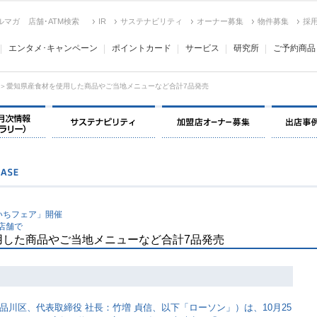
ルマガ
店舗･ATM検索
IR
サステナビリティ
オーナー募集
物件募集
採
エンタメ･キャンペーン
ポイントカード
サービス
研究所
ご予約商品
＞愛知県産食材を使用した商品やご当地メニューなど合計7品発売
決算情報・月次情報・ IR ライブラリー
サステナビリティ
加盟店オー
いちフェア」開催
店舗で
用した商品やご当地メニューなど合計7品発売
川区、代表取締役 社長：竹増 貞信、以下「ローソン」）は、10月25