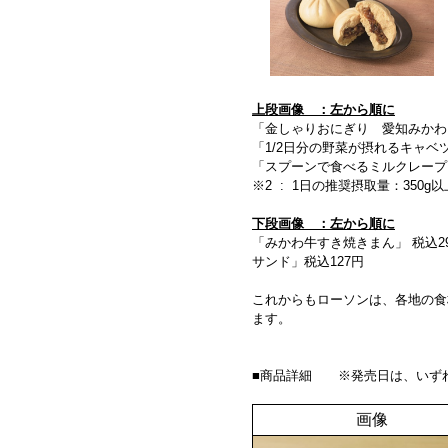
上段画像 ：左から順に
「金しゃりおにぎり 愛知みかわビ
「1/2日分の野菜が摂れるキャベ
「スプーンで食べるミルクレープ
※2 : 1日の推奨摂取量：350
下段画像 ：左から順に
「みかわ牛すき焼きまん」 税込2
サンド」税込127円
これからもローソンは、各地の食
ます。
■商品詳細 ※発売日は、いずれ
画像