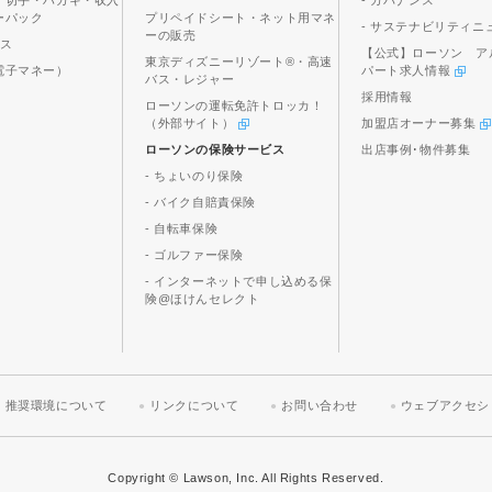
、切手・ハガキ・収入
- ガバナンス
ーパック
プリペイドシート・ネット用マネ
- サステナビリティニ
ーの販売
ビス
【公式】ローソン ア
東京ディズニーリゾート®・高速
電子マネー）
パート求人情報
バス・レジャー
採用情報
ローソンの運転免許トロッカ！
（外部サイト）
加盟店オーナー募集
ローソンの保険サービス
出店事例･物件募集
- ちょいのり保険
- バイク自賠責保険
- 自転車保険
- ゴルファー保険
- インターネットで申し込める保
険@ほけんセレクト
推奨環境について
リンクについて
お問い合わせ
ウェブアクセシ
Copyright © Lawson, Inc. All Rights Reserved.