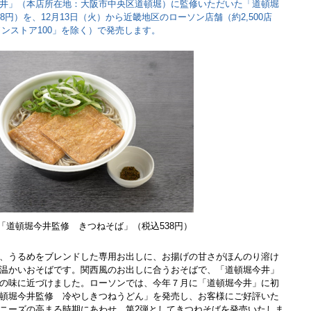
井」（本店所在地：大阪市中央区道頓堀）に監修いただいた「道頓堀
円）を、12月13日（火）から近畿地区のローソン店舗（約2,500店
ーソンストア100」を除く）で発売します。
「道頓堀今井監修 きつねそば」（税込538円）
、うるめをブレンドした専用お出しに、お揚げの甘さがほんのり溶け
温かいおそばです。関西風のお出しに合うおそばで、「道頓堀今井」
の味に近づけました。ローソンでは、今年７月に「道頓堀今井」に初
頓堀今井監修 冷やしきつねうどん」を発売し、お客様にご好評いた
ニーズの高まる時期にあわせ、第2弾としてきつねそばを発売いたしま