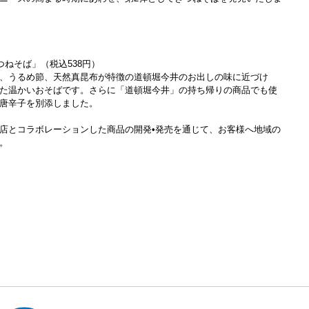
ねそば」（税込538円）
、うるめ節、天然真昆布が特徴の道頓堀今井のお出しの味に近づけ
た温かいおそばです。さらに「道頓堀今井」の持ち帰りの商品でも使
唐辛子を別添しました。
店とコラボレーションした商品の開発•発売を通じて、お客様へ地域の
。