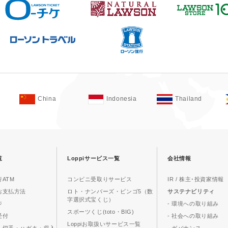
China
Indonesia
Thailand
覧
Loppiサービス一覧
会社情報
ATM
コンビニ受取りサービス
IR / 株主･投資家情報
お支払方法
ロト・ナンバーズ・ビンゴ5（数
サステナビリティ
字選択式宝くじ）
ジ
- 環境への取り組み
スポーツくじ(toto・BIG)
受付
- 社会への取り組み
Loppiお取扱いサービス一覧