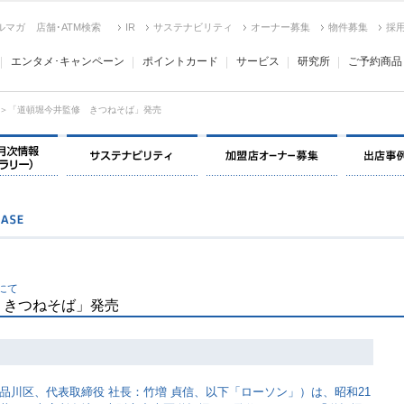
ルマガ
店舗･ATM検索
IR
サステナビリティ
オーナー募集
物件募集
採
エンタメ･キャンペーン
ポイントカード
サービス
研究所
ご予約商品
＞「道頓堀今井監修 きつねそば」発売
決算情報・月次情報・ IR ライブラリー
サステナビリティ
加盟店オー
にて
 きつねそば」発売
品川区、代表取締役 社長：竹増 貞信、以下「ローソン」）は、昭和21