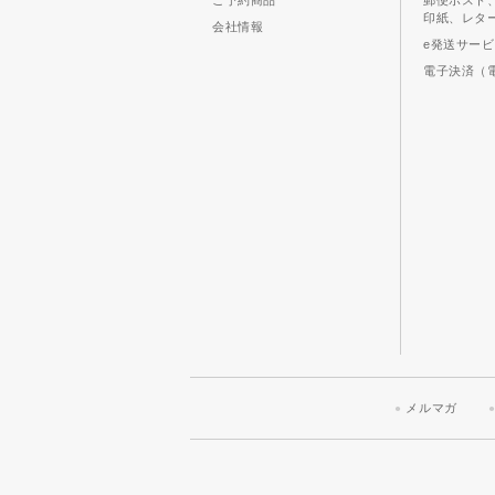
ご予約商品
郵便ポスト
印紙、レタ
会社情報
e発送サー
電子決済（
メルマガ