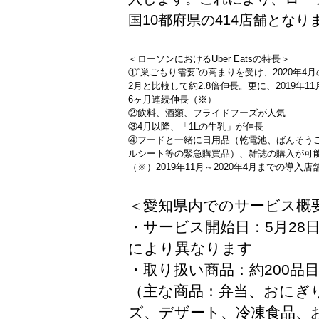
国10都府県の414店舗となり
＜ローソンにおけるUber Eatsの特長＞
①“巣ごもり需要”の高まりを受け、2020年4
2月と比較して約2.8倍伸長。更に、2019年1
6ヶ月連続伸長（※）
②飲料、酒類、フライドフーズが人気
③4月以降、「1Lの牛乳」が伸長
④フードと一緒に日用品（乾電池、ばんそう
ルシート等の緊急購買品）、雑誌の購入が可
（※）2019年11月～2020年4月までの導入
＜愛知県内でのサービス概
・サービス開始日：5月2
により異なります
・取り扱い商品：約200品
（主な商品：弁当、おにぎ
ズ、デザート、冷凍食品、