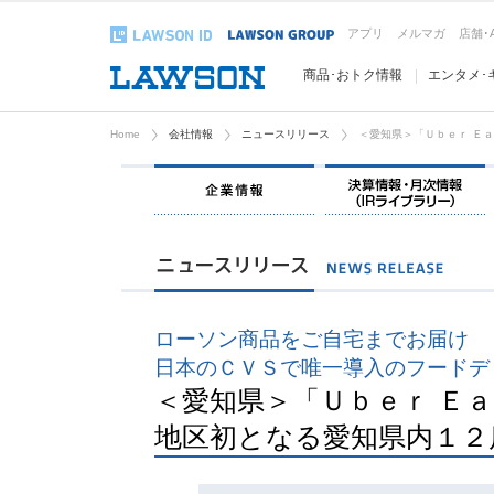
アプリ
メルマガ
店舗･
商品･おトク情報
エンタメ･
Home
会社情報
ニュースリリース
＜愛知県＞「Ｕｂｅｒ Ｅ
企業情報
ローソン商品をご自宅までお届け
日本のＣＶＳで唯一導入のフードデ
＜愛知県＞「Ｕｂｅｒ Ｅ
地区初となる愛知県内１２