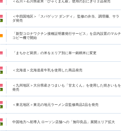
＜石川＞石川県産米「ひゃくまん穀」使用のおにぎり２品発売
＜中四国地区＞「スパゲッツ ダンディ」 監修の弁当、調理麺、サラ
ダ発売
「新型コロナワクチン接種証明書発行サービス」を店内設置のマルチ
コピー機で開始
「まちかど厨房」の米をエリア別に単一銘柄米に変更
＜北海道＞北海道産牛乳を使用した商品発売
＜九州地区＞大分県産さつまいも「甘太くん」を使用した焼きいもを
発売
＜東北地区＞東北の地元ラーメン店監修商品2品を発売
中国地方へ初導入 ローソン店舗への「無印良品」展開エリア拡大