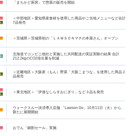
「まちかど厨房」で惣菜の販売を開始
＜中部地区＞愛知県産食材を使用した商品やご当地メニューなど合計
7品発売
＜茨城県＞茨城県初の「ＬＡＷＳＯＮマチの本屋さん」オープン
北海道でコンビニ他社と実施した共同配送の実証実験の結果 合計
212.2kgのCO2排出量を削減
＜近畿地区＞大阪産（もん）野菜「大阪こまつな」を使用した商品２
品発売
＜東北地区＞「伊達なしらすおにぎり」など３品を発売
ウォークスルー決済導入店舗 「Lawson Go」10月11日（火）から、
新たに展開開始
おでん「鍋割セール」実施