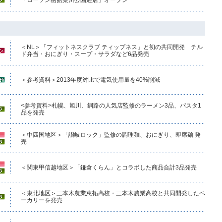
＜NL＞「フィットネスクラブ ティップネス」と初の共同開発 チル
ド弁当・おにぎり・スープ・サラダなど6品発売
＜参考資料＞2013年度対比で電気使用量を40%削減
<参考資料>札幌、旭川、釧路の人気店監修のラーメン3品、パスタ1
品を発売
＜中四国地区＞「讃岐ロック」監修の調理麺、おにぎり、即席麺 発
売
＜関東甲信越地区＞「鎌倉くらん」とコラボした商品合計3品発売
＜東北地区＞三本木農業恵拓高校・三本木農業高校と共同開発したベ
ーカリーを発売