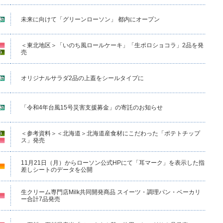
未来に向けて「グリーンローソン」 都内にオープン
＜東北地区＞「いのち風ロールケーキ」「生ポロショコラ」2品を発
売
オリジナルサラダ2品の上蓋をシールタイプに
「令和4年台風15号災害支援募金」の寄託のお知らせ
＜参考資料＞＜北海道＞北海道産食材にこだわった「ポテトチップ
ス」発売
11月21日（月）からローソン公式HPにて「耳マーク」を表示した指
差しシートのデータを公開
生クリーム専門店Milk共同開発商品 スイーツ・調理パン・ベーカリ
ー合計7品発売