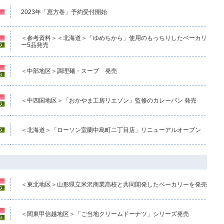
2023年「恵方巻」予約受付開始
＜参考資料＞＜北海道＞「ゆめちから」使用のもっちりしたベーカリ
ー5品発売
＜中部地区＞調理麺・スープ 発売
＜中四国地区＞「おかやま工房リエゾン」監修のカレーパン 発売
＜北海道＞「ローソン室蘭中島町二丁目店」リニューアルオープン
＜東北地区＞山形県立米沢商業高校と共同開発したベーカリーを発売
＜関東甲信越地区＞「ご当地クリームドーナツ」シリーズ発売