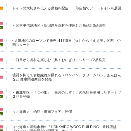
トイレの大切さを伝える動画を配信 一部店舗でアートトイレも展開
＜関東甲信越地区＞新潟県産食材を使用した商品計3品発売
<近畿地区のローソンで発売>11月8日（火）から「ええモン関西」企
画スタート
一口目から具材を楽しむ「具！おにぎり」シリーズ2品発売
糖質を抑えて食物繊維が摂れるメロンパン、クリームパン、あんぱん
など 健康関連商品を発売
＜東北地区＞「つや姫」「銀河のしずく」の米粉を使用したドーナツ
２品を発売
＜北海道＞「函館・道南フェア」開催
＜北海道＞函館市初の「HOKKAIDO WOOD BUILDING」登録店舗
「ローソン函館梁川公園通店」オープン