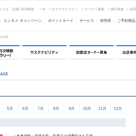
ルマガ
店舗･ATM検索
IR
サステナビリティ
オーナー募集
物件募集
採
エンタメ･キャンペーン
ポイントカード
サービス
研究所
ご予約商品
2022年
決算情報・月次情報・ IR ライブラリー
サステナビリティ
加盟店オー
5月
6月
7月
8月
9月
10月
11月
12月
＜参考資料＞国産牛乳・乳製品の消費拡大を応援