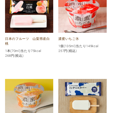
日本のフルーツ 山梨県産白
濃蜜いちご氷
桃
1個(135ml)当たり149kcal
1本(70ml)当たり75kcal
257
円(税込)
268
円(税込)