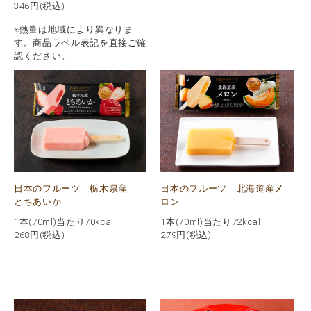
346
円(税込)
※熱量は地域により異なりま
す。商品ラベル表記を直接ご確
認ください。
日本のフルーツ 栃木県産
日本のフルーツ 北海道産メ
とちあいか
ロン
1本(70ml)当たり70kcal
1本(70ml)当たり72kcal
268
円(税込)
279
円(税込)