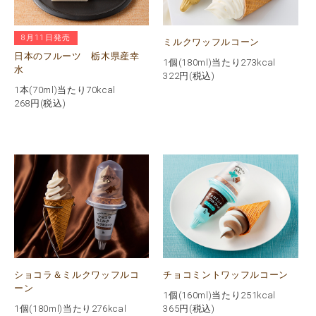
8月11日発売
ミルクワッフルコーン
日本のフルーツ 栃木県産幸
1個(180ml)当たり273kcal
水
322
円(税込)
1本(70ml)当たり70kcal
268
円(税込)
ショコラ＆ミルクワッフルコ
チョコミントワッフルコーン
ーン
1個(160ml)当たり251kcal
1個(180ml)当たり276kcal
365
円(税込)