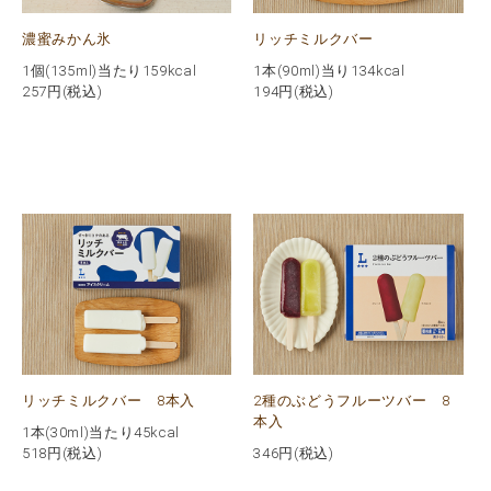
濃蜜みかん氷
リッチミルクバー
1個(135ml)当たり159kcal
1本(90ml)当り134kcal
257
円(税込)
194
円(税込)
リッチミルクバー 8本入
2種のぶどうフルーツバー 8
本入
1本(30ml)当たり45kcal
518
円(税込)
346
円(税込)