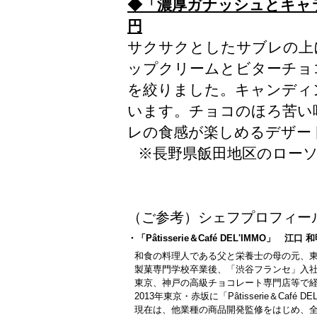
◆「濃厚ガナッシュとキャ
円
サクサクとしたサブレの上
ップクリームとビターチョ
を絞りました。キャンディ
います。チョコのほろ苦い
レの食感が楽しめるデザー
※長野県飯田地区のロー
（ご参考）シェフプロフィー
・「Pâtisserie＆Café DEL'IMMO」 江口
和食の料理人である父と栄養士の母の元、
製菓専門学校卒業後、「渋谷フランセ」入
東京、神戸の高級チョコレート専門店等で
2013年東京・赤坂に「Pâtisserie＆Café D
現在は、他業種の商品開発監修をはじめ、