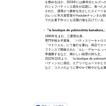
を務めるほか、2024年には麻布台ヒルズへ
のシェフパティシエ就任が話題に。食べた
された、濃厚かつ素材を生かしたスイーツを得
のレシピ本大賞受賞やYoutubeチャンネル
でのお菓子作りにも活躍の場を広げている
・「la boutique de yukinoshita kama
1990年生まれ、三重県出身。
専門学校を卒業後、「パティスリーキャロ
「マテリエル」にて修行を重ね、両店でス
フランスで開催された「ルレ・デセール シ
準優勝するなど、輝かしい経歴の持ち主。
2022年10月より、「la boutique de yukino
パティシエに就任。エアリーなムースやと
など、コスメのように華やかで軽やかなお