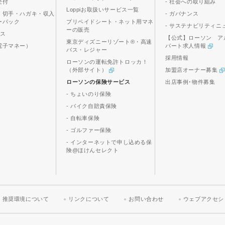
受付
- 社会への取り組み
Loppiお取扱いサービス一覧
、切手・ハガキ・収入
- ガバナンス
ーパック
プリペイドシート・ネット用マネ
- サステナビリティニ
ーの販売
ビス
【公式】ローソン ア
東京ディズニーリゾート®・高速
電子マネー）
パート求人情報
バス・レジャー
採用情報
ローソンの運転免許トロッカ！
（外部サイト）
加盟店オーナー募集
ローソンの保険サービス
出店事例･物件募集
- ちょいのり保険
- バイク自賠責保険
- 自転車保険
- ゴルファー保険
- インターネットで申し込める保
険@ほけんセレクト
推奨環境について
リンクについて
お問い合わせ
ウェブアクセシ