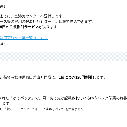
復）
までに、空港カウンターへ送付します。
ース等の専用の包装用品もローソン店頭で購入できます。
20円の往復割引サービス
があります。
利用可能な空港一覧はこちら
します。
た荷物も郵便局窓口差出と同様に、
1個につき120円割引
します。
された「ゆうパック」で、同一あて先が記載されているゆうパック伝票のお
します。
用、「着払」・「ゴルフ・スキー・空港ゆうパック」はできません。