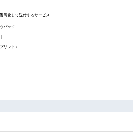
番号化して送付するサービス
うパック
S）
bプリント）