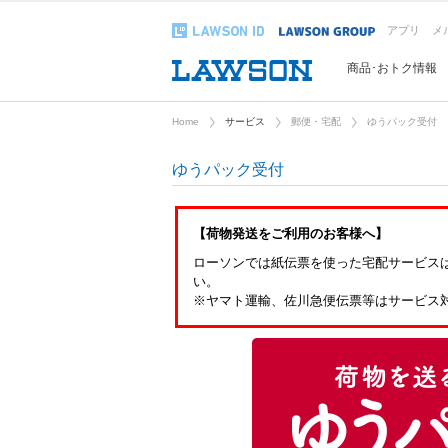
アプリ
メ
商品･おトク情報
Home
サービス
郵便・宅配
ゆうパック受付
ゆうパック受付
【荷物発送をご利用のお客様へ】
ローソンでは紙伝票を使った宅配サービス
い。
※ヤマト運輸、佐川急便伝票等はサービス