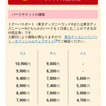
パークチケットの価格
１デーパスポート（東京ディズニーランド®または東京ディ
ズニーシー®どちらかのパークを１日楽しむことができる日
付指定券）です。
入園日により価格が異なりますので、
東京ディズニーリゾー
ト・オフィシャルウェブサイト
でご確認ください。
大人
中人
小人
10,900
9,000
-
円
円
9,900
8,200
-
円
円
9,400
7,800
5,600
円
円
円
8,900
7,400
5,300
円
円
円
8,400
7,000
5,000
円
円
円
7,900
6,600
4,700
円
円
円