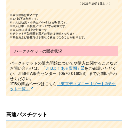
〈 2023年10月1日より 〉
※表示価格は税込です。
※3才以下は無料です。
※小人は幼児・小学生／4〜11才が対象です。
※中人は中・高校生／12〜17才が対象です。
※大人は18才以上が対象です。
※チケット有効期間を過ぎた場合は無効となります。
※料金および券種等は予告なく変更になることがあります。
パークチケットの販売状況
パークチケットの販売開始についてや購入に関することなど
お問い合わせは、
「JTBよくある質問」
をご確認いただく
か、JTBHTA販売センター（0570-016088）までお問い合わ
せください。
JTBの商品ページはこちら
「東京ディズニーリゾート®チケ
ット一覧」
高速バスチケット