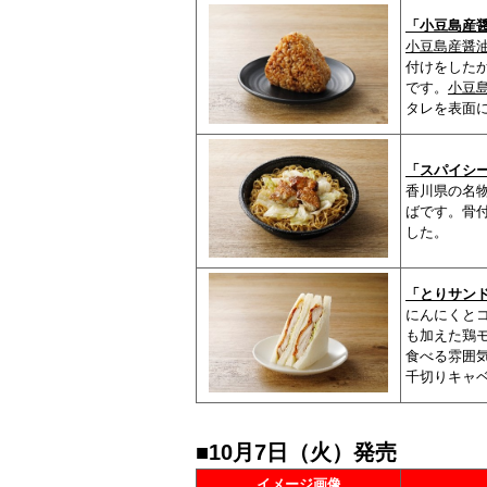
「小豆島産
小豆島産醤
付けをした
です。
小豆
タレを表面
「スパイシ
香川県の名
ばです。骨
した。
「とりサン
にんにくと
も加えた鶏
食べる雰囲
千切りキャ
■10月7日（火）発売
イメージ画像