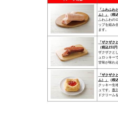
「ふわふわ
ム）」
（税込
ふわふわの
ップを組み
ます。
「ザクザク
（税込151
ザクザクと
ュロッキー
甘味が味わ
「ザクザク
ム）」
（税込
クッキー生
ュです。
香
ドクリーム