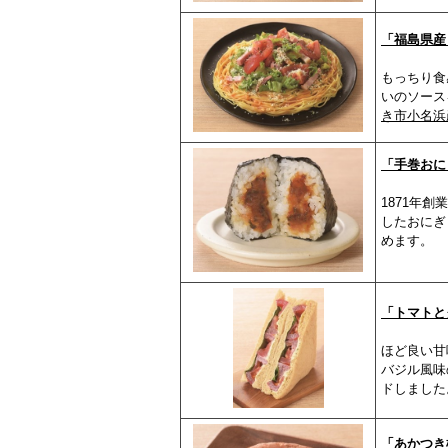
「福島県産
もっちり食
いのソース
き市小名浜
「手巻おに
1871年
したおにぎ
めます。
「トマトと
ほど良い甘
バジル風味
ドしました
「あかつき