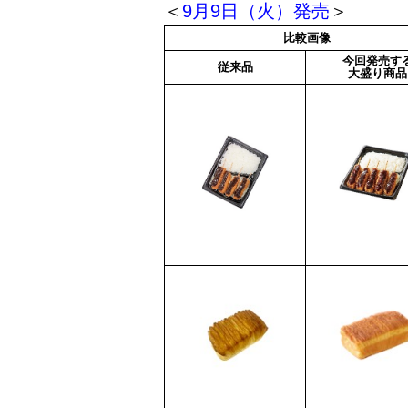
＜
9月9日（火）発売
＞
比較画像
今回発売す
従来品
大盛り商品