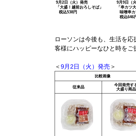
9月2日（火）発売
9月9日（
「大盛！越前おろしそば」
「串カツ
税込538円
味噌串カ
税込646
ローソンは今後も、生活を応
客様にハッピーなひと時をご
＜
9月2日（火）発売
＞
比較画像
今回発売す
従来品
大盛り商品