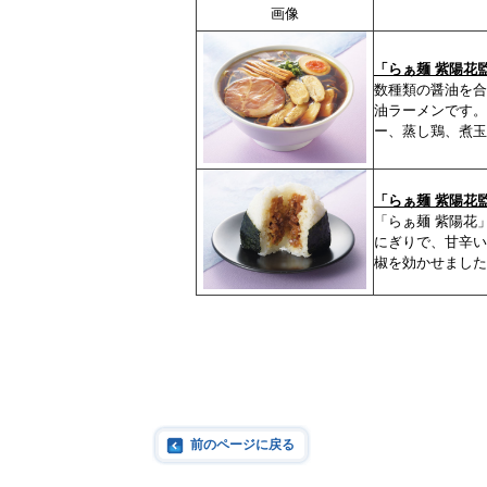
画像
「らぁ麺 紫陽花
数種類の醤油を合
油ラーメンです。
ー、蒸し鶏、煮玉
「らぁ麺 紫陽花
「らぁ麺 紫陽花
にぎりで、甘辛い
椒を効かせました
前のページに戻る