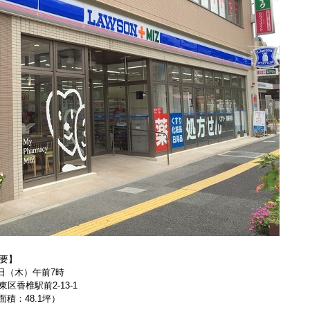
要】
日（木）午前
7
時
東区香椎駅前
2-13-1
面積：
48.1
坪）