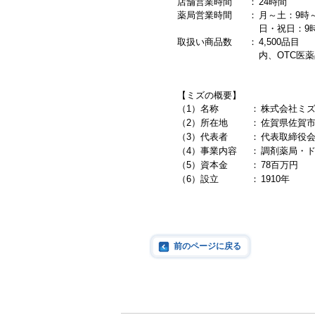
店舗営業時間
：
24
時間
薬局営業時間
：
月～土：
9
時
日・祝日：
9
取扱い商品数
：
4,500
品目
内、
OTC
医薬
【ミズの概要】
（1）
名称
：
株式会社ミ
（2）
所在地
：
佐賀県佐賀
（3）
代表者
：
代表取締役
（4）
事業内容
：
調剤薬局・
（5）
資本金
：
78
百万円
（6）
設立
：
1910
年
前のページに戻る