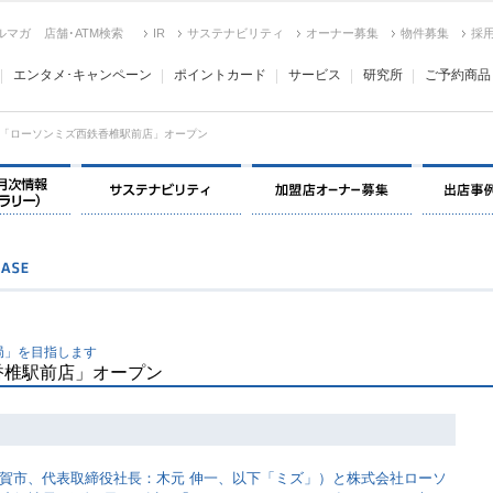
ルマガ
店舗･ATM検索
IR
サステナビリティ
オーナー募集
物件募集
採
エンタメ･キャンペーン
ポイントカード
サービス
研究所
ご予約商品
「ローソンミズ西鉄香椎駅前店」オープン
決算情報・月次情報・ IR ライブラリー
サステナビリティ
加盟店オー
局」を目指します
香椎駅前店」オープン
賀市、代表取締役社長：木元 伸一、以下「ミズ」）と株式会社ローソ