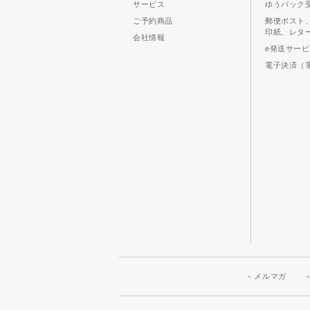
サービス
ゆうパック
ご予約商品
郵便ポスト
印紙、レタ
会社情報
e発送サー
電子決済（
メルマガ