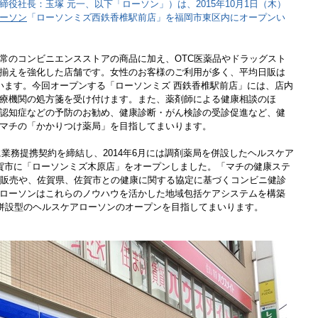
役社長：玉塚 元一、以下「ローソン」）は、2015年10月1日（木）
ーソン
「ローソンミズ西鉄香椎駅前店」を福岡市東区内にオープンい
常のコンビニエンスストアの商品に加え、OTC医薬品やドラッグスト
揃えを強化した店舗です。女性のお客様のご利用が多く、平均日販は
います。今回オープンする「ローソンミズ 西鉄香椎駅前店」には、店内
療機関の処方箋を受け付けます。また、薬剤師による健康相談のほ
認知症などの予防のお勧め、健康診断・がん検診の受診促進など、健
マチの「かかりつけ薬局」を目指してまいります。
月に業務提携契約を締結し、2014年6月には調剤薬局を併設したヘルスケア
賀市に「ローソンミズ木原店」をオープンしました。「マチの健康ステ
の販売や、佐賀県、佐賀市との健康に関する協定に基づくコンビニ健診
ローソンはこれらのノウハウを活かした地域包括ケアシステムを構築
局併設型のヘルスケアローソンのオープンを目指してまいります。