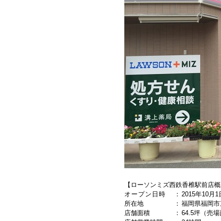
【ローソンミズ西鉄香椎駅前店概
オープン日時
：
2015
年
10
月
1
所在地
：
福岡県福岡市
店舗面積
：
64.5
坪（売場