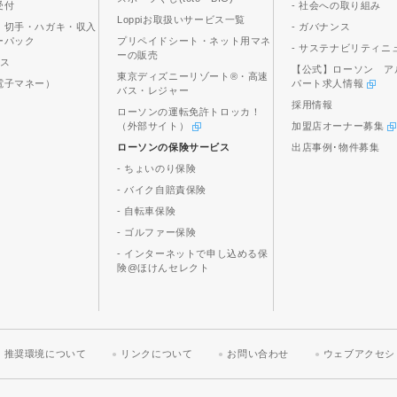
受付
- 社会への取り組み
Loppiお取扱いサービス一覧
、切手・ハガキ・収入
- ガバナンス
ーパック
プリペイドシート・ネット用マネ
- サステナビリティニ
ーの販売
ビス
【公式】ローソン ア
東京ディズニーリゾート®・高速
電子マネー）
パート求人情報
バス・レジャー
採用情報
ローソンの運転免許トロッカ！
（外部サイト）
加盟店オーナー募集
ローソンの保険サービス
出店事例･物件募集
- ちょいのり保険
- バイク自賠責保険
- 自転車保険
- ゴルファー保険
- インターネットで申し込める保
険@ほけんセレクト
推奨環境について
リンクについて
お問い合わせ
ウェブアクセシ