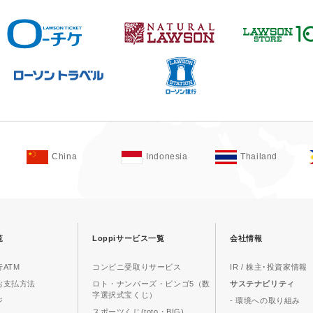
China
Indonesia
Thailand
覧
Loppiサービス一覧
会社情報
ATM
コンビニ受取りサービス
IR / 株主･投資家情報
お支払方法
ロト・ナンバーズ・ビンゴ5（数
サステナビリティ
字選択式宝くじ）
ジ
- 環境への取り組み
スポーツくじ(toto・BIG)