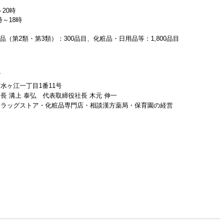
～
20
時
時～
18
時
品
（
第
2
類・第
3
類
）
：
300
品目、化粧品・日用品等：
1,800
品目
ズ
市水ヶ江一丁目
1
番
11
号
会長
溝上
泰弘 代表取締役社長
木元
伸一
ドラッグストア・化粧品専門店・相談漢方薬局・保育園の経営