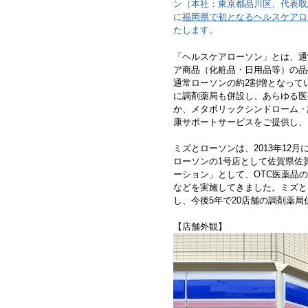
ン（本社：東京都品川区、代表取締
に
福岡県で初となるヘルスケアロ
たします。
「ヘルスケアローソン」とは、通
ア商品（化粧品・日用品等）の品
通常ローソンの約2割増となって
に調剤薬局も併設し、あらゆる医
か、メタボリックシンドローム・
康サポートサービスをご提供し、
ミズとローソンは、2013年12
ローソンの1号店として佐賀県佐
ーション」として、OTC医薬品
などを実施してきました。ミズと
し、今後5年で20店舗の調剤薬
【店舗外観】