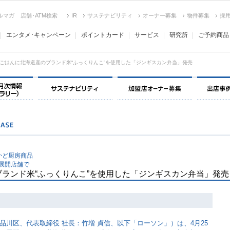
ルマガ
店舗･ATM検索
IR
サステナビリティ
オーナー募集
物件募集
採
エンタメ･キャンペーン
ポイントカード
サービス
研究所
ご予約商品
ごはんに北海道産のブランド米“ふっくりんこ”を使用した「ジンギスカン弁当」発売
決算情報・月次情報・ IR ライブラリー
サステナビリティ
加盟店オー
かど厨房商品
」展開店舗で
ランド米“ふっくりんこ”を使用した「ジンギスカン弁当」発売
品川区、代表取締役 社長：竹増 貞信、以下「ローソン」）は、4月25