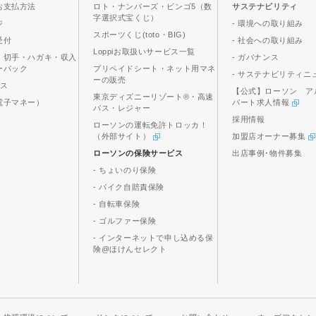
お支払方法
ロト・ナンバーズ・ビンゴ5（数
サステナビリティ
字選択式宝くじ）
ジ
- 環境への取り組み
スポーツくじ(toto・BIG)
受付
- 社会への取り組み
Loppiお取扱いサービス一覧
、切手・ハガキ・収入
- ガバナンス
ーパック
プリペイドシート・ネット用マネ
- サステナビリティニ
ーの販売
ビス
【公式】ローソン ア
東京ディズニーリゾート®・高速
電子マネー）
パート求人情報
バス・レジャー
採用情報
ローソンの運転免許トロッカ！
（外部サイト）
加盟店オーナー募集
ローソンの保険サービス
出店事例･物件募集
- ちょいのり保険
- バイク自賠責保険
- 自転車保険
- ゴルファー保険
- インターネットで申し込める保
険@ほけんセレクト