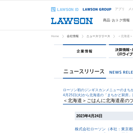
アプリ
メ
商品･おトク情報
Home
会社情報
ニュースリリース
＜北海道＞
企業情報
ローソン初のジンギスカンメニューのまち
4月25日(火)から北海道の「まちかど厨房
＜北海道＞ごはんに北海道産のブ
2023年4月24日
株式会社ローソン（本社：東京都