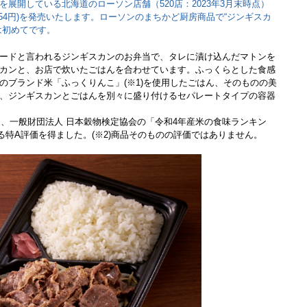
展開している北海道のローソン店舗（520店：2023年3月末時点）
54円)を発売いたします。ローソンのまちかど厨房商品で“ジンギスカ
は初めてです。
ードと言われるジンギスカンのお弁当で、タレに漬け込んだマトンを
カンと、お店で炊いたごはんを合わせています。ふっくらとした食感
のブランド米「ふっくりんこ」(※1)を使用したごはん、そのものの美
、ジンギスカンとごはんを別々に盛り付けるセパレートタイプの容器
は、一般財団法人 日本穀物検定協会の「令和4年産米の食味ランキン
なる特A評価を得ました。(※2)商品そのものの評価ではありません。