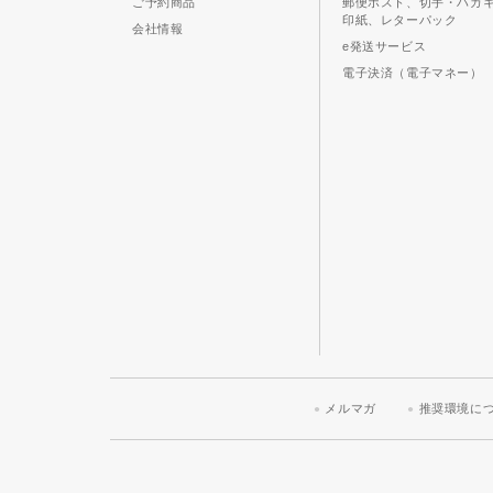
ご予約商品
郵便ポスト、切手・ハガ
印紙、レターパック
会社情報
e発送サービス
電子決済（電子マネー）
メルマガ
推奨環境に