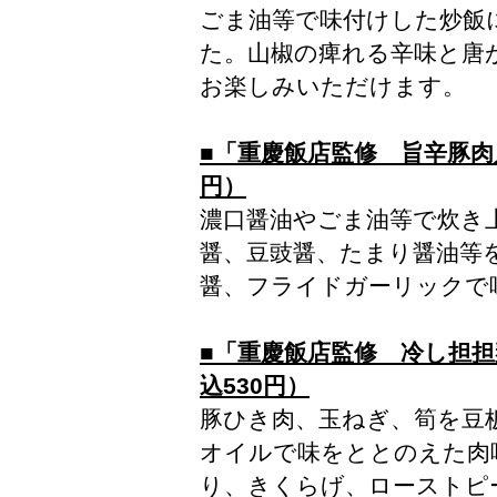
ごま油等で味付けした炒飯
た。山椒の痺れる辛味と唐
お楽しみいただけます。
■「重慶飯店監修 旨辛豚肉
円）
濃口醤油やごま油等で炊き
醤、豆豉醤、たまり醤油等
醤、フライドガーリックで
■「重慶飯店監修 冷し担
込530円）
豚ひき肉、玉ねぎ、筍を豆
オイルで味をととのえた肉
り、きくらげ、ローストピ