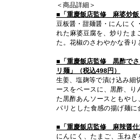
＜商品詳細＞
■「重慶飯店監修 麻婆炒飯
豆板醤・甜麺醤・にんにく
れた麻婆豆腐を、炒りたま
た。花椒のさわやかな香り
■「重慶飯店監修 黒酢で
リ麺」（税込498円）
生姜、塩麹等で漬け込み細
ースをベースに、黒酢、り
た黒酢あんソースともやし
パリとした食感の揚げ麺に
■「重慶飯店監修 麻辣醤仕
にんにく、たまご、玉ねぎ