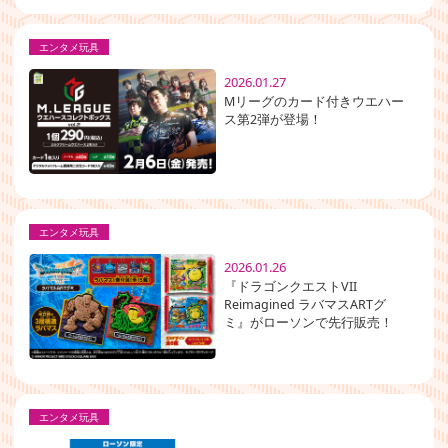
エンタメ玩具
2026.01.27
Mリーグのカード付きウエハー
ス第2弾が登場！
エンタメ玩具
2026.01.26
『ドラゴンクエストVII
Reimagined ラバマスARTグ
ミ』がローソンで先行販売！
エンタメ玩具