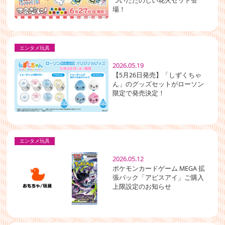
ついたたのしい花火セット登
場！
エンタメ玩具
2026.05.19
【5月26日発売】「しずくちゃ
ん」のグッズセットがローソン
限定で発売決定！
エンタメ玩具
2026.05.12
ポケモンカードゲーム MEGA 拡
張パック「アビスアイ」ご購入
上限設定のお知らせ