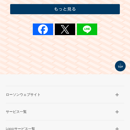
もっと見る
TOP
ローソンウェブサイト
サービス一覧
Loppiサービス一覧