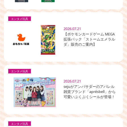
ご案内】
エンタメ玩具
2026.07.21
【ポケモンカードゲーム MEGA
拡張パック「ストームエメラル
ダ」販売のご案内】
エンタメ玩具
2026.07.21
sejuがアンバサダーのアパレル
雑貨ブランド「aprésbell」から
可愛いぷくぷくシールが登場！
エンタメ玩具