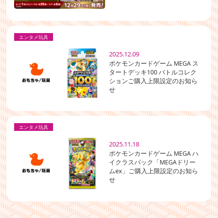
エンタメ玩具
2025.12.09
ポケモンカードゲーム MEGA ス
タートデッキ100 バトルコレク
ションご購入上限設定のお知ら
せ
エンタメ玩具
2025.11.18
ポケモンカードゲーム MEGA ハ
イクラスパック「MEGAドリー
ムex」ご購入上限設定のお知ら
せ