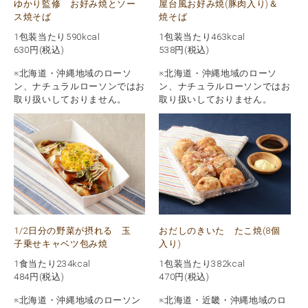
ゆかり監修 お好み焼とソー
屋台風お好み焼(豚肉入り)＆
ス焼そば
焼そば
1包装当たり590kcal
1包装当たり463kcal
630
円(税込)
538
円(税込)
※北海道・沖縄地域のローソ
※北海道・沖縄地域のローソ
ン、ナチュラルローソンではお
ン、ナチュラルローソンではお
取り扱いしておりません。
取り扱いしておりません。
1/2日分の野菜が摂れる 玉
おだしのきいた たこ焼(8個
子乗せキャベツ包み焼
入り)
1食当たり234kcal
1包装当たり382kcal
484
円(税込)
470
円(税込)
※北海道・沖縄地域のローソン
※北海道・近畿・沖縄地域のロ