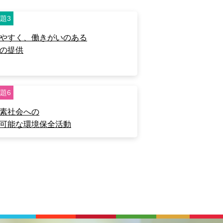
題3
やすく、働きがいのある
の提供
題6
素社会への
可能な環境保全活動