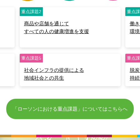
重点課題2
重点課
商品や店舗を通じて
働き
すべての人の健康増進を支援
環境
重点課題5
重点課
社会インフラの提供による
脱炭
地域社会との共生
持続
「ローソンにおける重点課題」についてはこちらへ