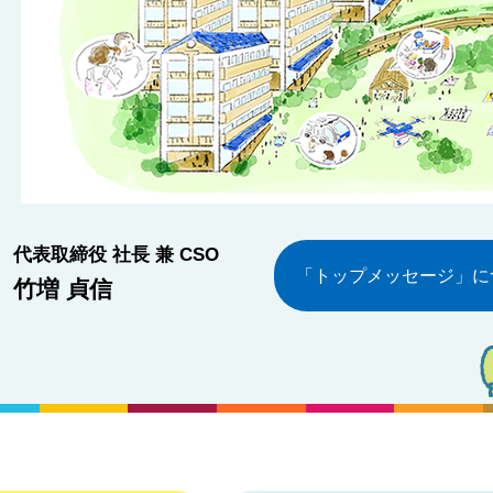
代表取締役 社長 兼 CSO
「トップメッセージ」に
竹増 貞信