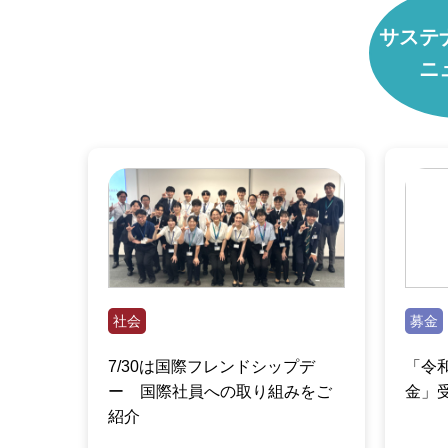
サステ
ニ
社会
募金
7/30は国際フレンドシップデ
「令
ー 国際社員への取り組みをご
金」
紹介