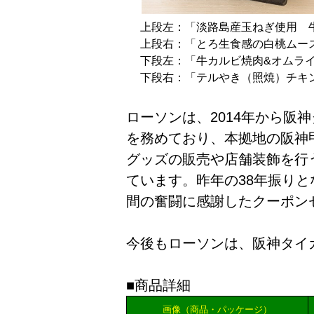
上段左：「淡路島産玉ねぎ使用 牛
上段右：「とろ生食感の白桃ムース
下段左：「牛カルビ焼肉&オムライ
下段右：「テルやき（照焼）チキン
ローソンは、2014年から阪
を務めており、本拠地の阪神
グッズの販売や店舗装飾を行
ています。昨年の38年振りと
間の奮闘に感謝したクーポン
今後もローソンは、阪神タイ
■商品詳細
画像（商品・パッケージ）