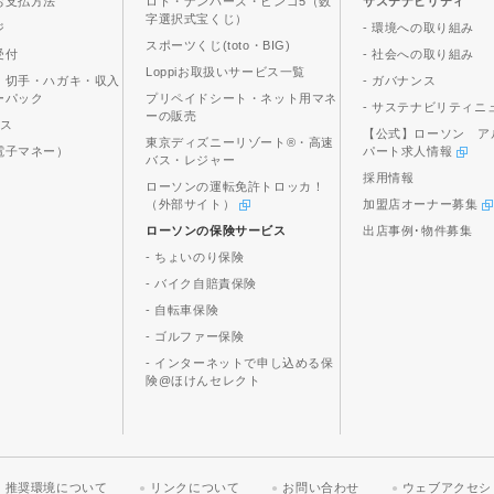
お支払方法
ロト・ナンバーズ・ビンゴ5（数
サステナビリティ
字選択式宝くじ）
ジ
- 環境への取り組み
スポーツくじ(toto・BIG)
受付
- 社会への取り組み
Loppiお取扱いサービス一覧
、切手・ハガキ・収入
- ガバナンス
ーパック
プリペイドシート・ネット用マネ
- サステナビリティニ
ーの販売
ビス
【公式】ローソン ア
東京ディズニーリゾート®・高速
電子マネー）
パート求人情報
バス・レジャー
採用情報
ローソンの運転免許トロッカ！
（外部サイト）
加盟店オーナー募集
ローソンの保険サービス
出店事例･物件募集
- ちょいのり保険
- バイク自賠責保険
- 自転車保険
- ゴルファー保険
- インターネットで申し込める保
険@ほけんセレクト
推奨環境について
リンクについて
お問い合わせ
ウェブアクセシ