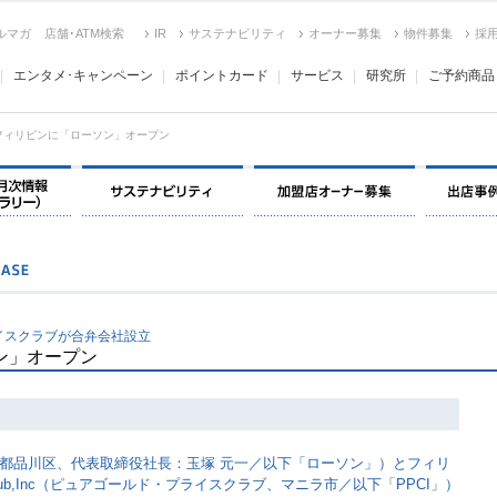
ルマガ
店舗･ATM検索
IR
サステナビリティ
オーナー募集
物件募集
採
エンタメ･キャンペーン
ポイントカード
サービス
研究所
ご予約商品
、フィリピンに「ローソン」オープン
決算情報・月次情報・ IR ライブラリー
サステナビリティ
加盟店オー
イスクラブが合弁会社設立
ン」オープン
都品川区、代表取締役社長：玉塚 元一／以下「ローソン」）とフィリ
ce Club,Inc（ピュアゴールド・プライスクラブ、マニラ市／以下「PPCI」）