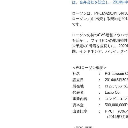
は、合弁会社を設立し、2014
ローソンは、PPCIが2014年5月30
ローソン」)に出資する契約を201
です。
ローソンの持つCVS運営ノウハ
を活かし、フィリピンの地域特性
ン予定の1号店を皮切りに、202
国、インドネシア、ハワイ、タイ
＜PGローソン概要＞
社名
：
PG Lawson C
設立日
：
2014年5月30
所在地
：
ロムアルデズス
代表者
：
Lucio Co
事業内容
：
コンビニエン
資本金
：
500,000,000
出資比率
：
PPCI 70%／
（2014年7