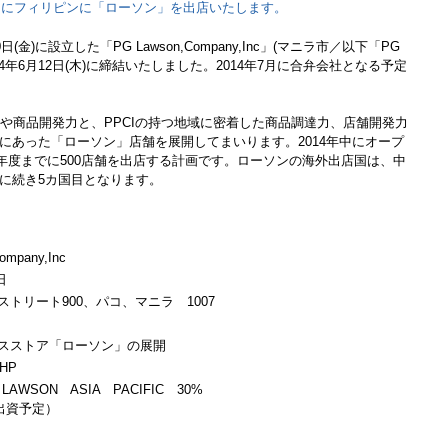
年中にフィリピンに「ローソン」を出店いたします。
日(金)に設立した「PG Lawson,Company,Inc」(マニラ市／以下「PG
4年6月12日(木)に締結いたしました。2014年7月に合弁会社となる予定
ウや商品開発力と、PPCIの持つ地域に密着した商品調達力、店舗開発力
にあった「ローソン」店舗を展開してまいります。2014年中にオープ
0年度までに500店舗を出店する計画です。ローソンの海外出店国は、中
に続き5カ国目となります。
ompany,Inc
日
トリート900、パコ、マニラ 1007
スストア「ローソン」の展開
PHP
LAWSON ASIA PACIFIC 30%
月出資予定）