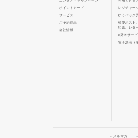
エンタメ・キャンペーン
利用できる
ポイントカード
レジチャー
サービス
ゆうパック
ご予約商品
郵便ポスト
印紙、レタ
会社情報
e発送サー
電子決済（
メルマガ