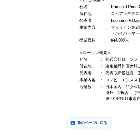
＜PPCI概要＞
社名
：
Puregold Price 
所在地
：
ロムアルデズスト
代表者
：
Leonardo P.Day
事業内容
：
フィリピン第2
（ハイパーマー
従業員数
：
約4,000人
＜ローソン概要＞
社名
：
株式会社ローソン
所在地
：
東京都品川区大崎1
代表者
：
代表取締役社長 
事業内容
：
コンビニエンスス
店舗数
：
日本国内 11,867
海外 495店 （
※2014年5月末現
前のページに戻る