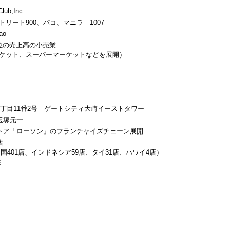
Club,Inc
リート900、パコ、マニラ 1007
ao
位の売上高の小売業
ケット、スーパーマーケットなどを展開）
丁目11番2号 ゲートシティ大崎イーストタワー
玉塚元一
トア「ローソン」のフランチャイズチェーン展開
店
中国401店、インドネシア59店、タイ31店、ハワイ4店）
在