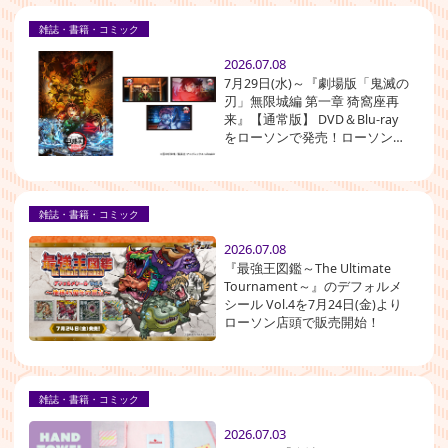
雑誌・書籍・コミック
2026.07.08
7月29日(水)～『劇場版「鬼滅の
刃」無限城編 第一章 猗窩座再
来』【通常版】 DVD＆Blu-ray
をローソンで発売！ローソン限
定「場面写スマホステッカー3
枚セット(竈門炭治郎、冨岡義
勇、猗窩座)」が付いてくる！
雑誌・書籍・コミック
2026.07.08
『最強王図鑑～The Ultimate
Tournament～』のデフォルメ
シール Vol.4を7月24日(金)より
ローソン店頭で販売開始！
雑誌・書籍・コミック
2026.07.03