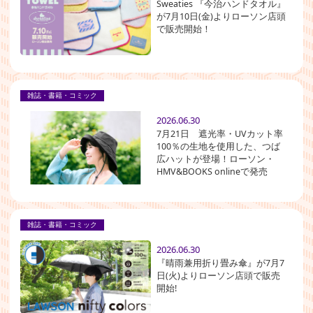
Sweaties 『今治ハンドタオル』
が7月10日(金)よりローソン店頭
で販売開始！
雑誌・書籍・コミック
2026.06.30
7月21日 遮光率・UVカット率
100％の生地を使用した、つば
広ハットが登場！ローソン・
HMV&BOOKS onlineで発売
雑誌・書籍・コミック
2026.06.30
『晴雨兼用折り畳み傘』が7月7
日(火)よりローソン店頭で販売
開始!