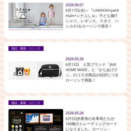
2026.06.01
6月17日(水)～『LAWSON×petit
main×シナぷしゅ』子ども服(T
シャツ、レギンス、スタイ、ハ
ンカチ)をローソンで発売！
雑誌・書籍・コミック
2026.05.26
6月12日 人気ブランド「JAM
HOME MADE」と「からあげク
ン」のコラボ商品が好評につき
ローソンで再販！
雑誌・書籍・コミック
2026.05.26
6月5日JR東海の名車両たちが
100種のトレーディングカード
になりました。ローソン・