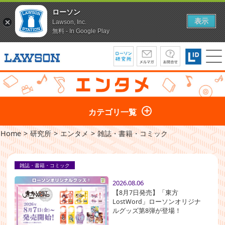
ローソン
表示
Lawson, Inc.
無料 - In Google Play
カテゴリ一覧
Home
>
研究所
>
エンタメ
>
雑誌・書籍・コミック
雑誌・書籍・コミック
2026.08.06
【8月7日発売】「東方
LostWord」ローソンオリジナ
ルグッズ第8弾が登場！