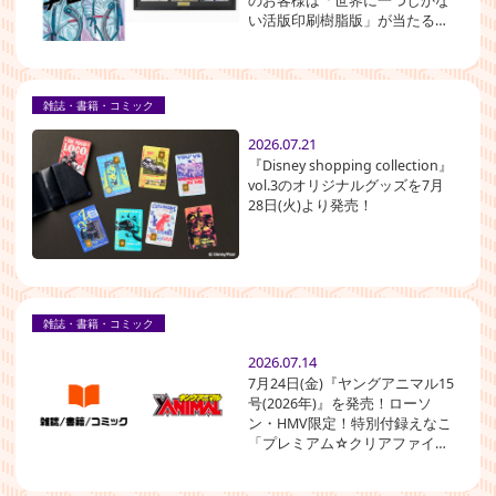
のお客様は「世界に一つしかな
い活版印刷樹脂版」が当たる！
講談社「よみくじキャンペー
ン」にチャレンジできる！
雑誌・書籍・コミック
2026.07.21
『Disney shopping collection』
vol.3のオリジナルグッズを7月
28日(火)より発売！
雑誌・書籍・コミック
2026.07.14
7月24日(金)『ヤングアニマル15
号(2026年)』を発売！ローソ
ン・HMV限定！特別付録えなこ
「プレミアム☆クリアファイ
ル」が付いてくる！