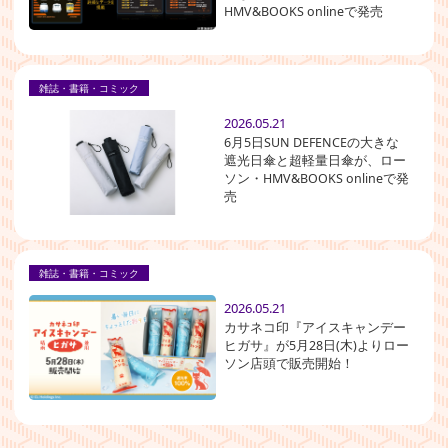
HMV&BOOKS onlineで発売
雑誌・書籍・コミック
2026.05.21
6月5日SUN DEFENCEの大きな
遮光日傘と超軽量日傘が、ロー
ソン・HMV&BOOKS onlineで発
売
雑誌・書籍・コミック
2026.05.21
カサネコ印『アイスキャンデー
ヒガサ』が5月28日(木)よりロー
ソン店頭で販売開始！