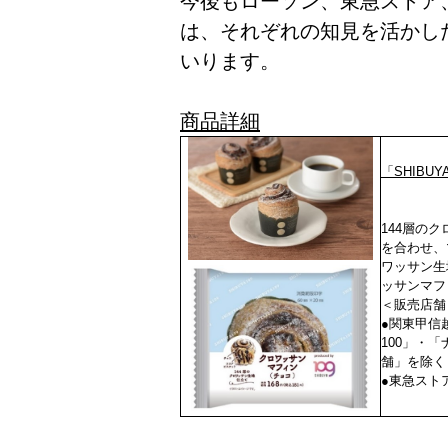
今後もローソン、東急ストア、S
は、それぞれの知見を活かし
いります。
商品詳細
「SHIB
144層の
を合わせ、
ワッサン生
ッサンマフ
＜販売店舗
●関東甲信
100」・
舗」を除く
●東急ストア