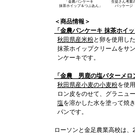
「金農パンケーキ
生徒さん考案
抹茶ホイップ＆つぶあん」
パッケージ
＜商品情報＞
「金農パンケーキ 抹茶ホイッ
秋田県産米粉
と卵を使用し
抹茶ホイップクリームをサ
ンケーキです。
「金農 男鹿の塩バターメロン
秋田県産小麦の小麦粉
を使
ロン皮をのせて、グラニュ
塩
を溶かした水を塗って焼
パンです。
ローソンと金足農業高校は、2