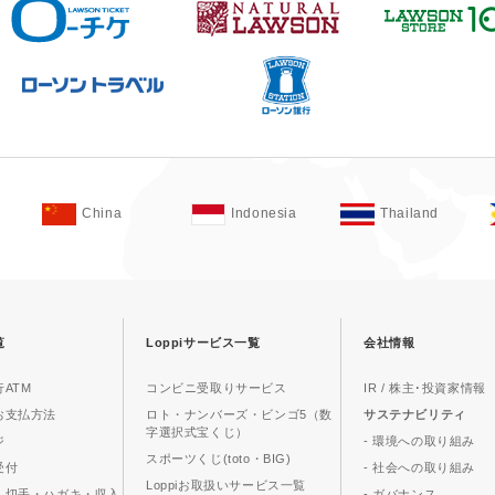
China
Indonesia
Thailand
覧
Loppiサービス一覧
会社情報
ATM
コンビニ受取りサービス
IR / 株主･投資家情報
お支払方法
ロト・ナンバーズ・ビンゴ5（数
サステナビリティ
字選択式宝くじ）
ジ
- 環境への取り組み
スポーツくじ(toto・BIG)
受付
- 社会への取り組み
Loppiお取扱いサービス一覧
、切手・ハガキ・収入
- ガバナンス