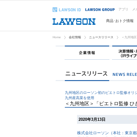
アプリ
メ
商品･おトク情報
Home
会社情報
ニュースリリース
＜九州地区
企業情報
九州地区のローソン初のピエトロ監修オリ
九州産高菜を使用
＜九州地区＞「ピエトロ監修 ひ
2020年3月13日
株式会社ローソン（本社：東京都