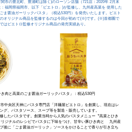
関市の豊北町、豊浦町は除く)のローソン店舗（721店：2020年 2月末
社：福岡県福岡市、以下「ピエトロ」)が監修し、九州産高菜を 使用した
ごま醤油ガーリックパスタ」（税込530円）を発売いたします。ピエト
のオリジナル商品を監修するのは今回が初めて(※)です。(※)首都圏で
ではピエトロ監修オリジナル商品の発売実績あり。
き肉と高菜のごま醤油ガーリックパスタ」：税込530円
福岡市中央区天神にパスタ専門店「洋麺屋ピエトロ」を創業し、現在はレ
ング、パスタソース、スープ等を製造・販売しています。
修したパスタです。創業当時から人気のパスタメニュー〝高菜とひき
オリジナルのレシピでパスタに下味をつけ、甘辛い豚ひき肉と 九州産
プ後に「ごま醤油ガーリック」ソースをかけることで香りが引き立ち