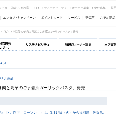
ルマガ
店舗･ATM検索
IR
サステナビリティ
オーナー募集
物件募集
採
エンタメ･キャンペーン
ポイントカード
サービス
研究所
ご予約商品
＞「ピエトロ監修 ひき肉と高菜のごま醤油ガーリックパスタ」発売
決算情報・月次情報・ IR ライブラリー
サステナビリティ
加盟店オー
ジナル商品
き肉と高菜のごま醤油ガーリックパスタ」発売
品川区、以下「ローソン」）は、3月17日（火）から福岡県、佐賀県、