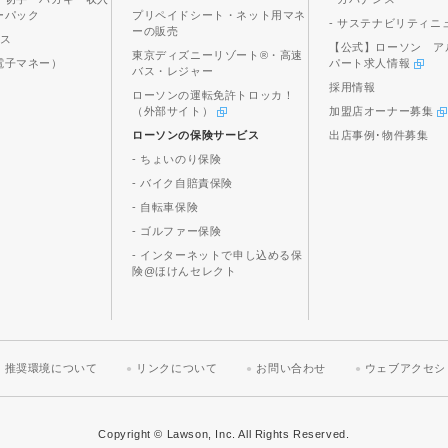
ーパック
プリペイドシート・ネット用マネ
- サステナビリティニ
ーの販売
ビス
【公式】ローソン ア
東京ディズニーリゾート®・高速
電子マネー）
パート求人情報
バス・レジャー
採用情報
ローソンの運転免許トロッカ！
（外部サイト）
加盟店オーナー募集
ローソンの保険サービス
出店事例･物件募集
- ちょいのり保険
- バイク自賠責保険
- 自転車保険
- ゴルファー保険
- インターネットで申し込める保
険@ほけんセレクト
推奨環境について
リンクについて
お問い合わせ
ウェブアクセシ
Copyright © Lawson, Inc. All Rights Reserved.