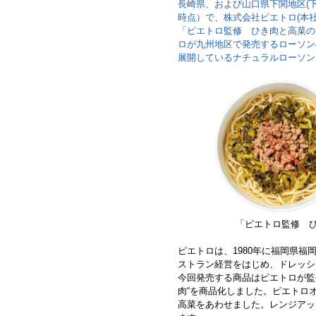
長崎県、および山口県下関地区(下
時点）で、株式会社ピエトロ(本
「ピエトロ監修 ひき肉と高菜の
ロが九州地区で発売するローソン
展開しているナチュラルローソン
「ピエトロ監修 ひ
ピエトロは、1980年に福岡県
ストラン経営をはじめ、ドレッシ
今回発売する商品はピエトロが監
肉“を商品化しました。ピエトロ
高菜をあわせました。レンジアッ