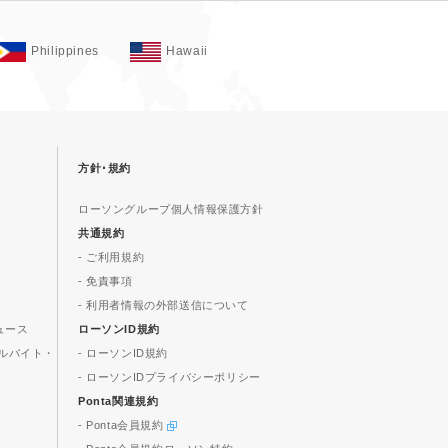
Philippines
Hawaii
方針･規約
ローソングループ個人情報保護方針
共通規約
- ご利用規約
- 免責事項
- 利用者情報の外部送信について
ュース
ローソンID規約
ルバイト・
- ローソンID規約
- ローソンIDプライバシーポリシー
Ponta関連規約
- Ponta会員規約