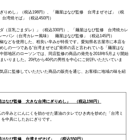
ぎりめし」（税込198円）、「麺屋はなび監修 台湾まぜそば」（税
 台湾焼そば」（税込450円）
ダ（豆乳ごまダレ）」（税込330円）、「麺屋はなび監修 台湾焼カレ
レーパン（台湾カレー風味） 麺屋はなび監修」（税込145円）
椒などを使用した、程良い辛みが特長です。愛知県名古屋市に本店を
めしの一つである“台湾まぜそば”発祥の店と言われている「麺屋はな
中部地区のローソンでは、同店監修の商品の発売を2018年5月より開始
まいりました。20代から40代の男性を中心にご好評いただいていま
気店に監修していただいた商品の販売を通じ、お客様に地域の味を紹
屋はなび監修 大きな台湾にぎりめし」 （税込198円）
爪の辛みとにんにくを効かせた醤油のタレでひき肉を炒めた「台湾ミ
」を中具にしたおにぎりです。
屋はなび監修 台湾まぜそば」 （税込550円）