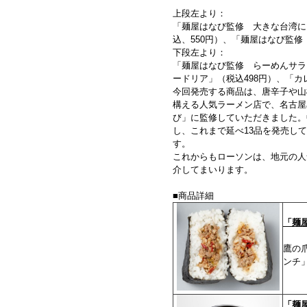
上段左より：
「麺屋はなび監修 大きな台湾に
込、550円）、「麺屋はなび監修
下段左より：
「麺屋はなび監修 らーめんサラ
ードリア」（税込498円）、「カ
今回発売する商品は、唐辛子や山
構える人気ラーメン店で、名古屋
び」に監修していただきました。
し、これまで延べ13品を発売して
す。
これからもローソンは、地元の人
介してまいります。
■商品詳細
「麺
鷹の
ンチ
「麺