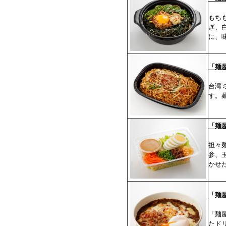
もち
ぎ、
に、
「麺
台湾
す。
「麺
担々
参、
かせ
「麺
「麺
たド