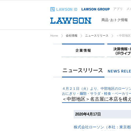
アプリ
メ
商品･おトク情報
Home
会社情報
ニュースリリース
＜中部地区
企業情報
４月２１日（火）より、中部地区のローソ
おにぎり・麺類・サラダ・軽食・ベーカリ
＜中部地区＞名古屋に本店を構
2020年4月17日
株式会社ローソン（本社：東京都