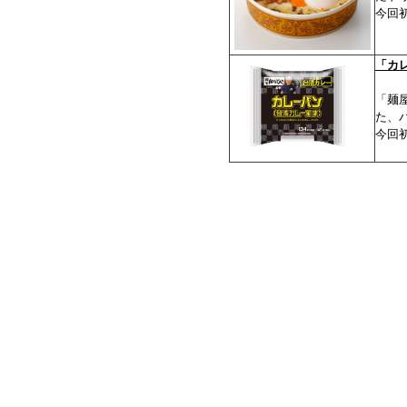
今回
「カ
「麺
た、
今回