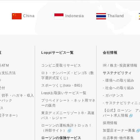
China
Indonesia
Thailand
覧
Loppiサービス一覧
会社情報
ATM
コンビニ受取りサービス
IR / 株主･投資家情報
お支払方法
ロト・ナンバーズ・ビンゴ5（数
サステナビリティ
字選択式宝くじ）
ジ
- 環境への取り組み
スポーツくじ(toto・BIG)
受付
- 社会への取り組み
Loppiお取扱いサービス一覧
、切手・ハガキ・収入
- ガバナンス
ーパック
プリペイドシート・ネット用マネ
- サステナビリティニ
ーの販売
ビス
【公式】ローソン ア
東京ディズニーリゾート®・高速
電子マネー）
パート求人情報
バス・レジャー
採用情報
ローソンの運転免許トロッカ！
（外部サイト）
加盟店オーナー募集
ローソンの保険サービス
出店事例･物件募集