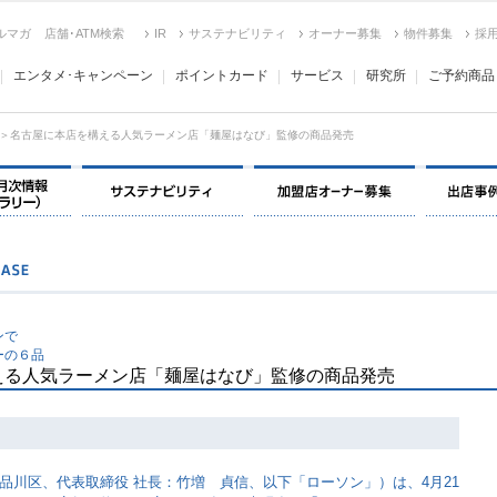
ルマガ
店舗･ATM検索
IR
サステナビリティ
オーナー募集
物件募集
採
エンタメ･キャンペーン
ポイントカード
サービス
研究所
ご予約商品
＞名古屋に本店を構える人気ラーメン店「麺屋はなび」監修の商品発売
決算情報・月次情報・ IR ライブラリー
サステナビリティ
加盟店オー
ンで
ーの６品
える人気ラーメン店「麺屋はなび」監修の商品発売
品川区、代表取締役 社長：竹増 貞信、以下「ローソン」）は、4月21