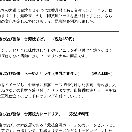
もちの太麺に台湾まぜそばの定番具材である台湾ミンチ、ニラ、ね
白すりごま、鯖粉末、のり、卵黄風ソースを盛り付けました。さら
味の変化を楽しんで頂けるよう、昆布酢を別添しました。
屋はなび監修 台湾焼そば」 （税込450円）
ミンチ、ピリ辛に味付けしたもやしとニラを盛り付けた焼きそばで
麺屋はなびの店舗にはない、オリジナルの商品です。
屋はなび監修 らーめんサラダ（豆乳ごまダレ）」 （税込330円）
麺をイメージし、中華麺に麻婆ソースで味付けした豚肉、青ねぎ、人
玉ねぎなどの具材を盛り付けたサラダです。山椒香味油とラー油を効
た豆乳仕立てのごまドレッシングを付けています。
屋はなび監修 台湾焼カレードリア」 （税込498円）
屋はなび」の姉妹店である「元祖台湾カレー」のカレーをヒントにし
リアです。台湾ミンチ、胡椒入りチーズなどをトッピングしました。