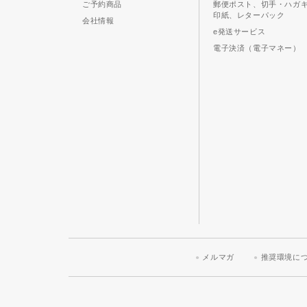
ご予約商品
郵便ポスト、切手・ハガ
印紙、レターパック
会社情報
e発送サービス
電子決済（電子マネー）
メルマガ
推奨環境に