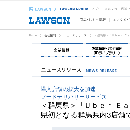
アプリ
メルマガ
店舗･
商品･おトク情報
エンタメ･
Home
会社情報
ニュースリリース
＜群馬県＞「Ｕｂｅｒ Ｅａ
企業情報
導入店舗の拡大を加速
フードデリバリーサービス
＜群馬県＞「Ｕｂｅｒ Ｅａ
県初となる群馬県内3店舗