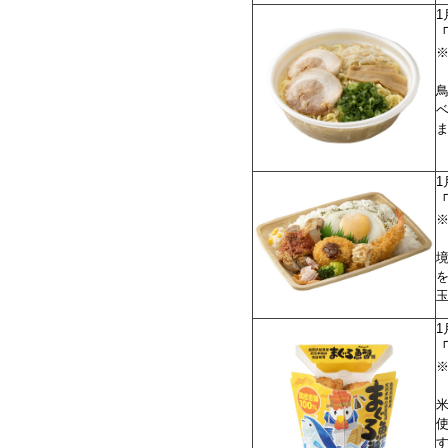
1
1
「
1