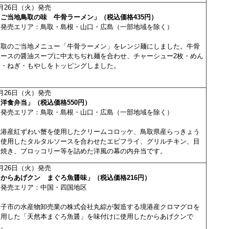
月26日（火）発売
「ご当地鳥取の味 牛骨ラーメン」（税込価格435円）
※発売エリア：鳥取・島根・山口・広島（一部地域を除く）
鳥取のご当地メニュー「牛骨ラーメン」をレンジ麺にしました。牛骨
ベースの醤油スープに中太ちぢれ麺を合わせ、チャーシュー2枚・めん
ま・ねぎ・もやしをトッピングしました。
月26日（火）発売
洋食弁当」（税込価格550円）
※発売エリア：鳥取・島根・山口・広島（一部地域を除く）
境港産紅ずわい蟹を使用したクリームコロッケ、鳥取県産らっきょう
を使用したタルタルソースを合わせたエビフライ、グリルチキン、目
玉焼き、ブロッコリー等を詰めた洋風の幕の内弁当です。
月26日（火）発売
「からあげクン まぐろ魚醤味」（税込価格216円）
※発売エリア：中国・四国地区
米子市の水産物卸売業の株式会社丸綜が製造する境港産クロマグロを
使用した「天然本まぐろ魚醤」を味付けに使用したからあげクンで
す。