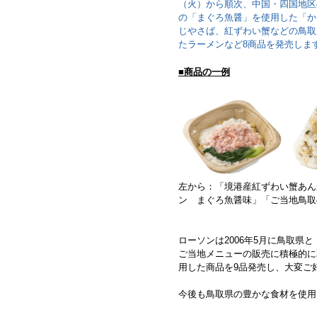
（火）から順次、中国・四国地区の
の「まぐろ魚醤」を使用した「か
じやさば、紅ずわい蟹などの鳥取
たラーメンなど8商品を発売しま
■商品の一例
左から：「境港産紅ずわい蟹あん
ン まぐろ魚醤味」「ご当地鳥取
ローソンは2006年5月に鳥取
ご当地メニューの販売に積極的に
用した商品を9品発売し、大変ご
今後も鳥取県の豊かな食材を使用