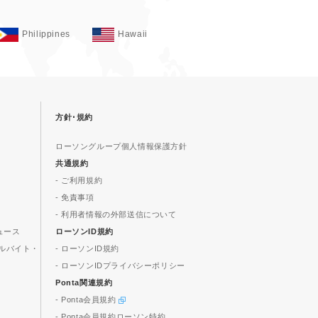
Philippines
Hawaii
方針･規約
ローソングループ個人情報保護方針
共通規約
- ご利用規約
- 免責事項
- 利用者情報の外部送信について
ュース
ローソンID規約
ルバイト・
- ローソンID規約
- ローソンIDプライバシーポリシー
Ponta関連規約
- Ponta会員規約
- Ponta会員規約ローソン特約