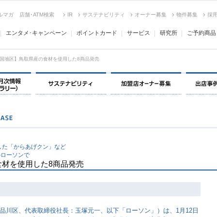
ルマガ
店舗･ATM検索
IR
サステナビリティ
オーナー募集
物件募集
採
エンタメ･キャンペーン
ポイントカード
サービス
研究所
ご予約商品
国地区】鳥取県産の食材を使用した8商品発売
決算情報・月次情報・ IR ライブラリー
サステナビリティ
加盟店オー
した「からあげクン」など
のローソンで
材を使用した8商品発売
品川区、代表取締役社長：玉塚元一、以下「ローソン」）は、1月12日