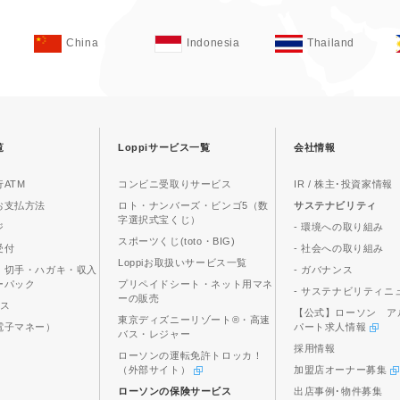
China
Indonesia
Thailand
覧
Loppiサービス一覧
会社情報
ATM
コンビニ受取りサービス
IR / 株主･投資家情報
お支払方法
ロト・ナンバーズ・ビンゴ5（数
サステナビリティ
字選択式宝くじ）
ジ
- 環境への取り組み
スポーツくじ(toto・BIG)
受付
- 社会への取り組み
Loppiお取扱いサービス一覧
、切手・ハガキ・収入
- ガバナンス
ーパック
プリペイドシート・ネット用マネ
- サステナビリティニ
ーの販売
ビス
【公式】ローソン ア
東京ディズニーリゾート®・高速
電子マネー）
パート求人情報
バス・レジャー
採用情報
ローソンの運転免許トロッカ！
（外部サイト）
加盟店オーナー募集
ローソンの保険サービス
出店事例･物件募集