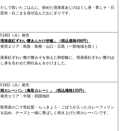
白だしで炊いたごはんに、炒めた境港産あじのほぐし身・青じそ・日
高昆布・白ごまを混ぜ込んだおにぎりです。
月19日（火）発売
「境港産紅ずわい蟹あんかけ炒飯」（税込価格498円）
※発売エリア：鳥取・島根・山口・広島（一部地域を除く）
境港産紅ずわい蟹の蟹みそを加えた卵炒飯に、境港産紅ずわい蟹のほ
ぐし身を合わせた卵白あんをかけました。
月19日（火）発売
「焼カレーパン（鳥取カレー）」（税込価格135円）
※発売エリア：中国・四国地区
鳥取県産の二十世紀梨・らっきょう・ごぼうが入ったカレーフィリン
グを詰め、チーズと一緒に香ばしく焼き上げた焼カレーパンです。