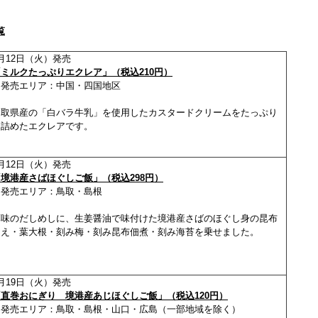
覧
月12日（火）発売
「ミルクたっぷりエクレア」（税込210円）
※発売エリア：中国・四国地区
鳥取県産の「白バラ牛乳」を使用したカスタードクリームをたっぷり
と詰めたエクレアです。
月12日（火）発売
「境港産さばほぐしご飯」（税込298円）
※発売エリア：鳥取・島根
薄味のだしめしに、生姜醤油で味付けた境港産さばのほぐし身の昆布
和え・葉大根・刻み梅・刻み昆布佃煮・刻み海苔を乗せました。
月19日（火）発売
「直巻おにぎり 境港産あじほぐしご飯」（税込120円）
※発売エリア：鳥取・島根・山口・広島（一部地域を除く）