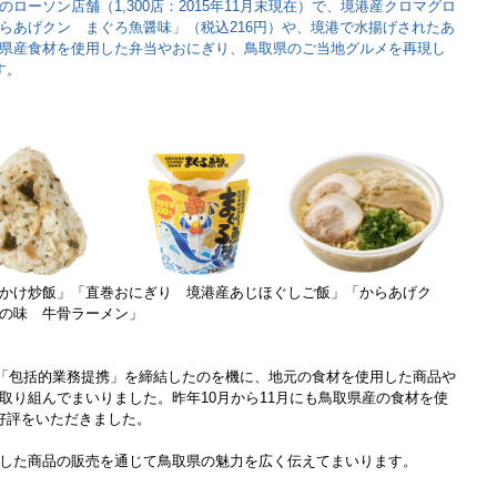
ローソン店舗（1,300店：2015年11月末現在）で、境港産クロマグロ
らあげクン まぐろ魚醤味」（税込216円）や、境港で水揚げされたあ
県産食材を使用した弁当やおにぎり、鳥取県のご当地グルメを再現し
す。
かけ炒飯」「直巻おにぎり 境港産あじほぐしご飯」「からあげク
の味 牛骨ラーメン」
県と「包括的業務提携」を締結したのを機に、地元の食材を使用した商品や
取り組んでまいりました。昨年10月から11月にも鳥取県産の食材を使
好評をいただきました。
した商品の販売を通じて鳥取県の魅力を広く伝えてまいります。