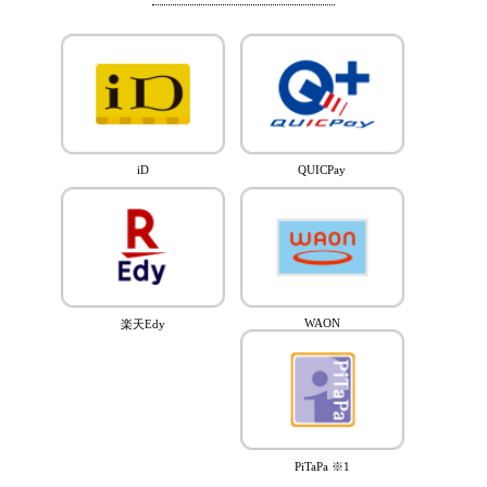
iD
QUICPay
WAON
楽天Edy
PiTaPa ※1