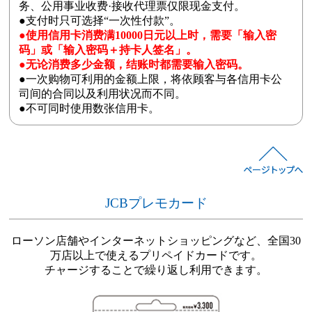
务、公用事业收费·接收代理票仅限现金支付。
●支付时只可选择“一次性付款”。
●使用信用卡消费满10000日元以上时，需要「输入密
码」或「输入密码＋持卡人签名」。
●无论消费多少金额，结账时都需要输入密码。
●一次购物可利用的金额上限，将依顾客与各信用卡公
司间的合同以及利用状况而不同。
●不可同时使用数张信用卡。
JCBプレモカード
ローソン店舗やインターネットショッピングなど、全国30
万店以上で使えるプリペイドカードです。
チャージすることで繰り返し利用できます。