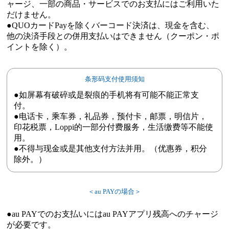
ャージ、一部の商品・サービスでのお支払にはご利用いた
だけません。
●QUOカードPayを除くバーコード決済は、現金を含む、
他の決済手段との併用支払いはできません（クーポン・ポ
イントを除く）。
条形码支付使用须知
●如屏幕有破碎或是裂痕的手机将有可能不能正常支
付。
●电话卡，乘车券，礼品券，预付卡，邮票，明信片，
印花税票，Loppi的一部分付费服务，生活缴费等不能使
用。
●不得与现金或是其他支付方法并用。（优惠券，积分
除外。）
＜au PAYの場合＞
●au PAYでのお支払いにはau PAYアプリ残高へのチャージ
が必要です。