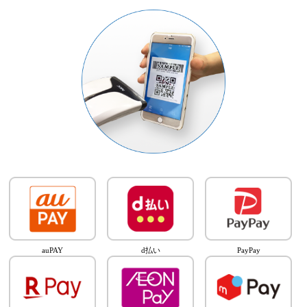
auPAY
d払い
PayPay