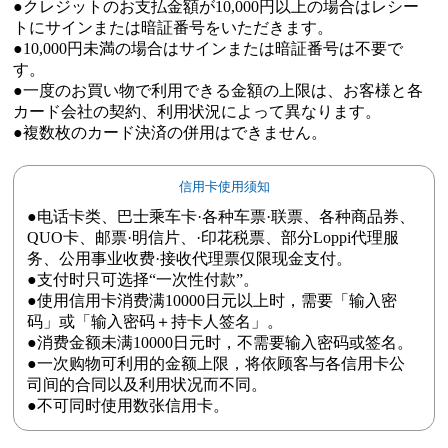
●クレジットのお支払金額が10,000円以上の場合はレシー
トにサインまたは暗証番号をいただきます。
●10,000円未満の場合はサインまたは暗証番号は不要で
す。
●一度のお買い物で利用できる金額の上限は、お客様と各
カード会社の契約、利用状況によって異なります。
●複数枚のカード決済の併用はできません。
信用卡使用须知
●电话卡类、巴士乘车卡·各种车票·联票、各种商品券、
QUO卡、邮票·明信片、·印花税票、部分Loppi代理服
务、公用事业收费·接收代理票仅限现金支付。
●支付时只可选择“一次性付款”。
●使用信用卡消费满10000日元以上时，需要「输入密
码」或「输入密码＋持卡人签名」。
●消费金额未满10000日元时，不需要输入密码或签名。
●一次购物可利用的金额上限，将依顾客与各信用卡公
司间的合同以及利用状况而不同。
●不可同时使用数张信用卡。