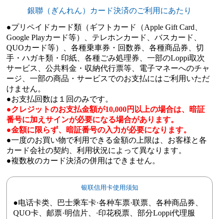
銀聯（ぎんれん）カード決済のご利用にあたり
●プリペイドカード類（ギフトカード（Apple Gift Card、
Google Playカード等）、テレホンカード、バスカード、
QUOカード等）、各種乗車券・回数券、各種商品券、切
手・ハガキ類・印紙、各種ごみ処理券、一部のLoppi取次
サービス、公共料金・収納代行票等、電子マネーへのチャ
ージ、一部の商品・サービスでのお支払にはご利用いただ
けません。
●お支払回数は１回のみです。
●クレジットのお支払金額が10,000円以上の場合は、暗証
番号に加えサインが必要になる場合があります。
●金額に限らず、暗証番号の入力が必要になります。
●一度のお買い物で利用できる金額の上限は、お客様と各
カード会社の契約、利用状況によって異なります。
●複数枚のカード決済の併用はできません。
银联信用卡使用须知
●电话卡类、巴士乘车卡·各种车票·联票、各种商品券、
QUO卡、邮票·明信片、·印花税票、部分Loppi代理服