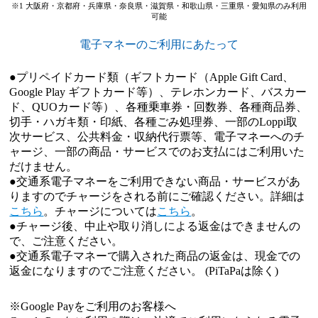
※1 大阪府・京都府・兵庫県・奈良県・滋賀県・和歌山県・三重県・愛知県のみ利用
可能
電子マネーのご利用にあたって
●プリペイドカード類（ギフトカード（Apple Gift Card、
Google Play ギフトカード等）、テレホンカード、バスカー
ド、QUOカード等）、各種乗車券・回数券、各種商品券、
切手・ハガキ類・印紙、各種ごみ処理券、一部のLoppi取
次サービス、公共料金・収納代行票等、電子マネーへのチ
ャージ、一部の商品・サービスでのお支払にはご利用いた
だけません。
●交通系電子マネーをご利用できない商品・サービスがあ
りますのでチャージをされる前にご確認ください。詳細は
こちら
。チャージについては
こちら
。
●チャージ後、中止や取り消しによる返金はできませんの
で、ご注意ください。
●交通系電子マネーで購入された商品の返金は、現金での
返金になりますのでご注意ください。 (PiTaPaは除く)
※Google Payをご利用のお客様へ