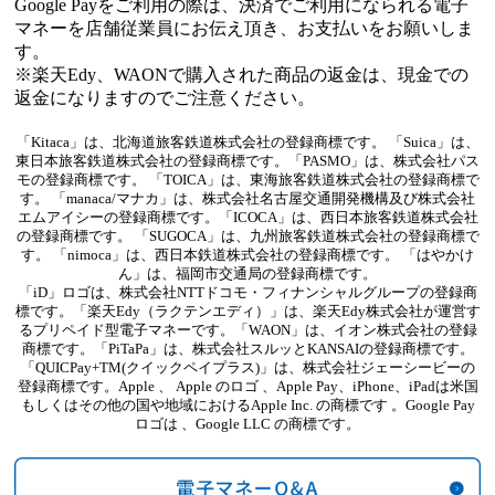
Google Payをご利用の際は、決済でご利用になられる電子
マネーを店舗従業員にお伝え頂き、お支払いをお願いしま
す。
※楽天Edy、WAONで購入された商品の返金は、現金での
返金になりますのでご注意ください。
「Kitaca」は、北海道旅客鉄道株式会社の登録商標です。 「Suica」は、
東日本旅客鉄道株式会社の登録商標です。「PASMO」は、株式会社パス
モの登録商標です。 「TOICA」は、東海旅客鉄道株式会社の登録商標で
す。 「manaca/マナカ」は、株式会社名古屋交通開発機構及び株式会社
エムアイシーの登録商標です。「ICOCA」は、西日本旅客鉄道株式会社
の登録商標です。 「SUGOCA」は、九州旅客鉄道株式会社の登録商標で
す。 「nimoca」は、西日本鉄道株式会社の登録商標です。 「はやかけ
ん」は、福岡市交通局の登録商標です。
「iD」ロゴは、株式会社NTTドコモ・フィナンシャルグループの登録商
標です。「楽天Edy（ラクテンエディ）」は、楽天Edy株式会社が運営す
るプリペイド型電子マネーです。「WAON」は、イオン株式会社の登録
商標です。「PiTaPa」は、株式会社スルッとKANSAIの登録商標です。
「QUICPay+TM(クイックペイプラス)」は、株式会社ジェーシービーの
登録商標です。Apple 、 Apple のロゴ 、Apple Pay、iPhone、iPadは米国
もしくはその他の国や地域におけるApple Inc. の商標です 。Google Pay
ロゴは 、Google LLC の商標です。