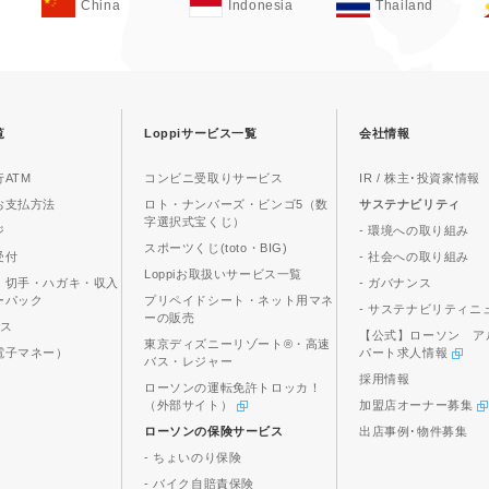
China
Indonesia
Thailand
覧
Loppiサービス一覧
会社情報
ATM
コンビニ受取りサービス
IR / 株主･投資家情報
お支払方法
ロト・ナンバーズ・ビンゴ5（数
サステナビリティ
字選択式宝くじ）
ジ
- 環境への取り組み
スポーツくじ(toto・BIG)
受付
- 社会への取り組み
Loppiお取扱いサービス一覧
、切手・ハガキ・収入
- ガバナンス
ーパック
プリペイドシート・ネット用マネ
- サステナビリティニ
ーの販売
ビス
【公式】ローソン ア
東京ディズニーリゾート®・高速
電子マネー）
パート求人情報
バス・レジャー
採用情報
ローソンの運転免許トロッカ！
（外部サイト）
加盟店オーナー募集
ローソンの保険サービス
出店事例･物件募集
- ちょいのり保険
- バイク自賠責保険