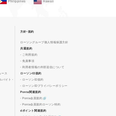
Philippines
Hawaii
方針･規約
ローソングループ個人情報保護方針
共通規約
- ご利用規約
- 免責事項
- 利用者情報の外部送信について
ュース
ローソンID規約
ルバイト・
- ローソンID規約
- ローソンIDプライバシーポリシー
Ponta関連規約
- Ponta会員規約
- Ponta会員規約ローソン特約
dポイント関連規約