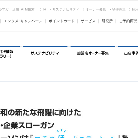
ルマガ
店舗･ATM検索
IR
サステナビリティ
オーナー募集
物件募集
採
エンタメ･キャンペーン
ポイントカード
サービス
研究所
ご予約商品
決算情報・月次情報・ IR ライブラリー
環境保全＆社会貢献活動
加盟店オー