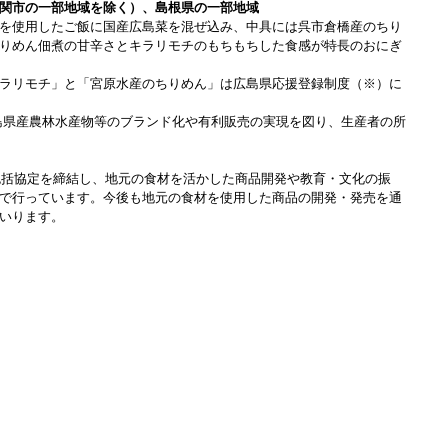
関市の一部地域を除く）、島根県の一部地域
を使用したご飯に国産広島菜を混ぜ込み、中具には呉市倉橋産のちり
りめん佃煮の甘辛さとキラリモチのもちもちした食感が特長のおにぎ
ラリモチ」と「宮原水産のちりめん」は広島県応援登録制度（※）に
島県産農林水産物等のブランド化や有利販売の実現を図り、生産者の所
に包括協定を締結し、地元の食材を活かした商品開発や教育・文化の振
で行っています。今後も地元の食材を使用した商品の開発・発売を通
いります。