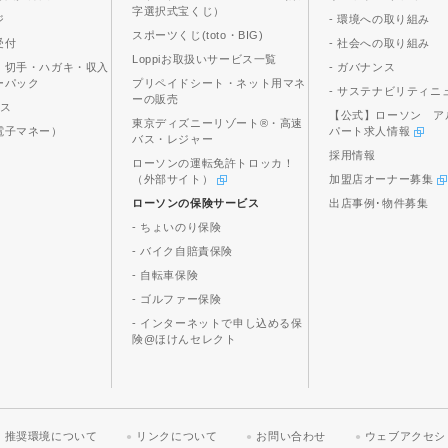
字選択式宝くじ）
ジ
- 環境への取り組み
スポーツくじ(toto・BIG)
受付
- 社会への取り組み
Loppiお取扱いサービス一覧
、切手・ハガキ・収入
- ガバナンス
ーパック
プリペイドシート・ネット用マネ
- サステナビリティニ
ーの販売
ビス
【公式】ローソン ア
東京ディズニーリゾート®・高速
電子マネー）
パート求人情報
バス・レジャー
採用情報
ローソンの運転免許トロッカ！
（外部サイト）
加盟店オーナー募集
ローソンの保険サービス
出店事例･物件募集
- ちょいのり保険
- バイク自賠責保険
- 自転車保険
- ゴルファー保険
- インターネットで申し込める保
険@ほけんセレクト
推奨環境について
リンクについて
お問い合わせ
ウェブアクセシ