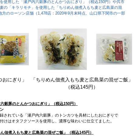
を使用した「瀬戸内六穀豚のとんかつおにぎり」（税込150円）や呉市
麦の「キラリモチ」を使用した「ちりめん佃煮入もち麦と広島菜の混
方のローソン店舗（1,478店：2020年9月末時点、山口県下関市の一部
つおにぎり」
「ちりめん佃煮入もち麦と広島菜の混ぜご飯」
）
（税込145円）
六穀豚のとんかつおにぎり」（税込150円）
ン
録されている「瀬戸内六穀豚」のトンカツを具材にしたおにぎりで
付けはオタフクソースを使用し、濃厚な味わいに仕立てました。
ん佃煮入もち麦と広島菜の混ぜご飯」（税込145円）