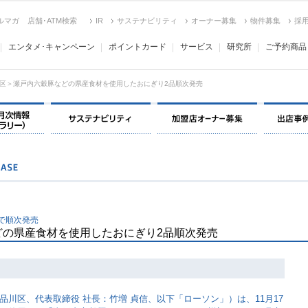
ルマガ
店舗･ATM検索
IR
サステナビリティ
オーナー募集
物件募集
採
エンタメ･キャンペーン
ポイントカード
サービス
研究所
ご予約商品
区＞瀬戸内六穀豚などの県産食材を使用したおにぎり2品順次発売
決算情報・月次情報・ IR ライブラリー
サステナビリティ
加盟店オー
で順次発売
どの県産食材を使用したおにぎり2品順次発売
川区、代表取締役 社長：竹増 貞信、以下「ローソン」）は、11月17