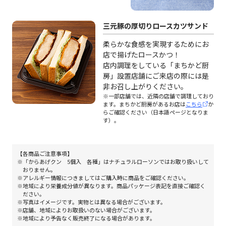
三元豚の厚切りロースカツサンド
柔らかな食感を実現するためにお
店で揚げたロースかつ！
店内調理をしている「まちかど厨
房」設置店舗にご来店の際には是
非お召し上がりください。
※一部店舗では、近隣の店舗で調理しており
ます。まちかど厨房があるお店は
こちら
か
らご確認ください（日本語ページとなりま
す）。
【各商品ご注意事項】
「からあげクン 5個入 各種」はナチュラルローソンではお取り扱いして
おりません。
アレルギー情報につきましてはご購入時に商品をご確認ください。
地域により栄養成分値が異なります。商品パッケージ表記を直接ご確認く
ださい。
写真はイメージです。実物とは異なる場合がございます。
店舗、地域によりお取扱いのない場合がございます。
地域により予告なく販売終了になる場合があります。