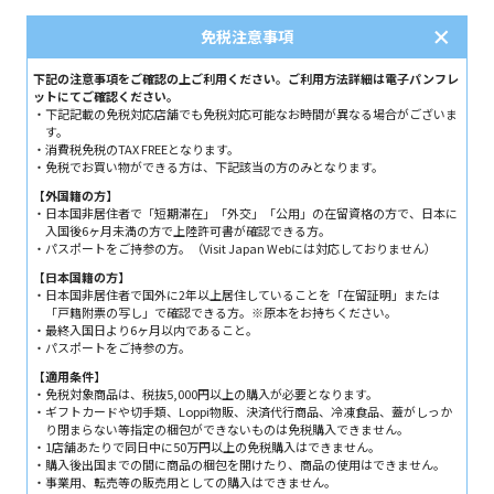
免税注意事項
下記の注意事項をご確認の上ご利用ください。ご利用方法詳細は電子パンフレ
ットにてご確認ください。
下記記載の免税対応店舗でも免税対応可能なお時間が異なる場合がございま
す。
消費税免税のTAX FREEとなります。
免税でお買い物ができる方は、下記該当の方のみとなります。
【外国籍の方】
日本国非居住者で「短期滞在」「外交」「公用」の在留資格の方で、日本に
入国後6ヶ月未満の方で上陸許可書が確認できる方。
パスポートをご持参の方。（Visit Japan Webには対応しておりません）
【日本国籍の方】
日本国非居住者で国外に2年以上居住していることを「在留証明」または
「戸籍附票の写し」で確認できる方。※原本をお持ちください。
最終入国日より6ヶ月以内であること。
パスポートをご持参の方。
【適用条件】
免税対象商品は、税抜5,000円以上の購入が必要となります。
ギフトカードや切手類、Loppi物販、決済代行商品、冷凍食品、蓋がしっか
り閉まらない等指定の梱包ができないものは免税購入できません。
1店舗あたりで同日中に50万円以上の免税購入はできません。
購入後出国までの間に商品の梱包を開けたり、商品の使用はできません。
事業用、転売等の販売用としての購入はできません。