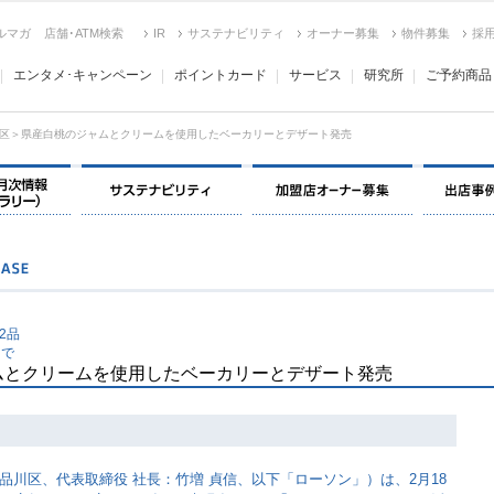
ルマガ
店舗･ATM検索
IR
サステナビリティ
オーナー募集
物件募集
採
エンタメ･キャンペーン
ポイントカード
サービス
研究所
ご予約商品
区＞県産白桃のジャムとクリームを使用したベーカリーとデザート発売
決算情報・月次情報・ IR ライブラリー
サステナビリティ
加盟店オー
2品
ンで
ムとクリームを使用したベーカリーとデザート発売
品川区、代表取締役 社長：竹増 貞信、以下「ローソン」）は、2月18