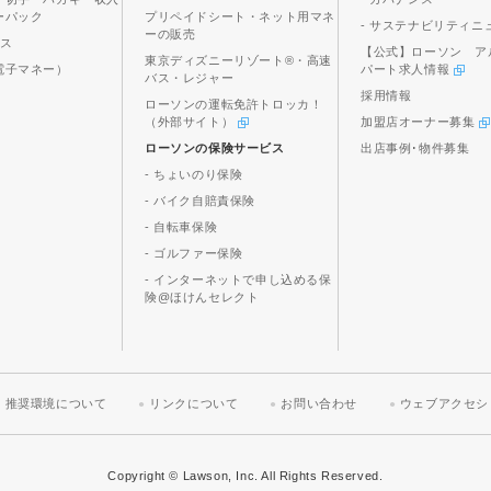
ーパック
プリペイドシート・ネット用マネ
- サステナビリティニ
ーの販売
ビス
【公式】ローソン ア
東京ディズニーリゾート®・高速
電子マネー）
パート求人情報
バス・レジャー
採用情報
ローソンの運転免許トロッカ！
（外部サイト）
加盟店オーナー募集
ローソンの保険サービス
出店事例･物件募集
- ちょいのり保険
- バイク自賠責保険
- 自転車保険
- ゴルファー保険
- インターネットで申し込める保
険@ほけんセレクト
推奨環境について
リンクについて
お問い合わせ
ウェブアクセシ
Copyright © Lawson, Inc. All Rights Reserved.