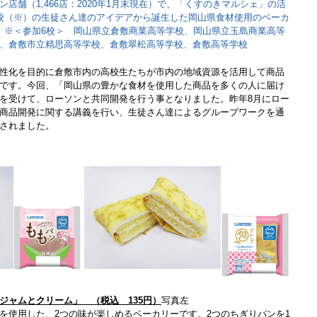
店舗（1,466店：2020年1月末現在）で、「くすのきマルシェ」の活
校（※）の生徒さん達のアイデアから誕生した岡山県食材使用のベーカ
。※＜参加6校＞ 岡山県立倉敷商業高等学校、岡山県立玉島商業高等
、倉敷市立精思高等学校、倉敷翠松高等学校、倉敷高等学校
性化を目的に倉敷市内の高校生たちが市内の地域資源を活用して商品
です。今回、「岡山県の豊かな食材を使用した商品を多くの人に届け
を受けて、ローソンと共同開発を行う事となりました。昨年8月にロー
商品開発に関する講義を行い、生徒さん達によるグループワークを通
されました。
ジャムとクリーム」 （税込 135円）
写真左
を使用した、2つの味が楽しめるベーカリーです。2つのちぎりパンを1