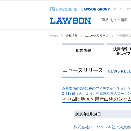
アプリ
メ
商品･おトク情報
Home
会社情報
ニュースリリース
＜中四国地
企業情報
倉敷市内の高校6校のアイデアから生まれた
2月18日（火）より、中四国地方のローソ
＜中四国地区＞県産白桃のジャ
2020年2月14日
株式会社ローソン（本社：東京都