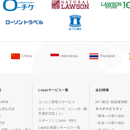
China
Indonesia
Thailand
覧
Loppiサービス一覧
会社情報
ATM
コンビニ受取りサービス
IR / 株主･投資家情報
お支払方法
ロト・ナンバーズ・ビンゴ5（数
サステナビリティ
字選択式宝くじ）
ジ
- 環境への取り組み
スポーツくじ(toto・BIG)
受付
- 社会への取り組み
Loppiお取扱いサービス一覧
、切手・ハガキ・収入
- ガバナンス