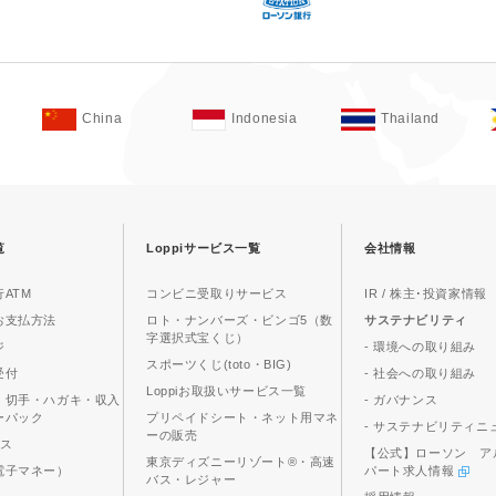
China
Indonesia
Thailand
覧
Loppiサービス一覧
会社情報
ATM
コンビニ受取りサービス
IR / 株主･投資家情報
お支払方法
ロト・ナンバーズ・ビンゴ5（数
サステナビリティ
字選択式宝くじ）
ジ
- 環境への取り組み
スポーツくじ(toto・BIG)
受付
- 社会への取り組み
Loppiお取扱いサービス一覧
、切手・ハガキ・収入
- ガバナンス
ーパック
プリペイドシート・ネット用マネ
- サステナビリティニ
ーの販売
ビス
【公式】ローソン ア
東京ディズニーリゾート®・高速
電子マネー）
パート求人情報
バス・レジャー