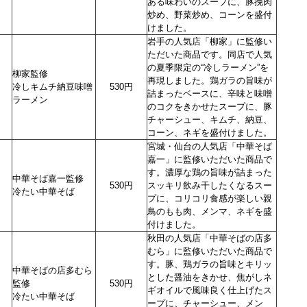
ある味わいのスープに、豚挽肉
炒め、野菜炒め、コーンを盛付
けました。
岩手の人気店「柳家」に監修い
ただいた商品です。同店で人気
の夏季限定の“冷しラーメン”を
柳家監修
再現しました。鶏ガラの旨味が
冷しキムチ納豆味噌
530円
詰まったベースに、辛味と味噌
ラーメン
のコクをきかせたスープに、豚
チャーシュー、キムチ、納豆、
コーン、ネギを盛付けました。
宮城・仙台の人気店「中華そば
嘉一」に監修いただいた商品で
す。濃厚な鶏の旨味が詰まった
中華そば嘉一監修
530円
スッキリ飲み干したくなるスー
冷たい中華そば
プに、コリコリ食感が楽しい親
鳥のもも肉、メンマ、ネギを盛
付けました。
秋田の人気店「中華そばの店多
むら」に監修いただいた商品で
す。豚、鶏ガラの旨味とキリッ
中華そばの店多むら
とした醤油をきかせ、焦がしネ
監修
530円
ギオイルで風味良く仕上げたス
冷たい中華そば
ープに、チャーシュー、メン