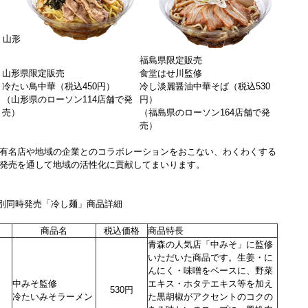
山形
福島県限定販売
山形県限定販売
食堂はせ川監修
冷たい鳥中華（税込450円）
冷し淡麗醤油中華そば（税込530
（山形県のローソン114店舗で発
円）
売）
（福島県のローソン164店舗で発
売）
有名店や地域の企業とのコラボレーションをおこない、わくわくする
発売を通して地域の活性化に貢献してまいります。
県別同時発売「冷し麺」商品詳細
商品名
税込価格
商品特長
青森の人気店「中みそ」に監修
いただいた商品です。生姜・に
んにく・味噌をベースに、野菜
中みそ監修
エキス・ホタテエキス等を加え
530円
冷たいみそラーメン
た黒胡椒がアクセントのコクの