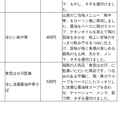
マ、もやし、ネギを盛付けまし
た。
山形のご当地メニュー「鳥中
華」をローソン風に再現しまし
た。醤油をベースに鶏ガラスー
プ、チキンオイルを加えて鶏の
冷たい鳥中華
450円
旨味をきかせ、程よい甘味のす
っきり飲み干せるつゆに仕上
げ、旨味が強く食感が楽しめる
親鳥のもも肉、天かす、メン
マ、ネギを盛付けました。
福島の人気店「食堂はせ川」に
監修いただいた商品です。つる
食堂はせ川監修
みのある平麺に、鶏・豚ガラス
530円
ープをベースにしたスッキリし
冷し淡麗醤油中華そ
た淡麗な醤油味スープを合わ
ば
せ、チャーシュー、メンマ、茹
で卵、ネギを盛付けました。