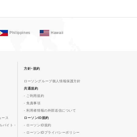
Philippines
Hawaii
方針･規約
ローソングループ個人情報保護方針
共通規約
- ご利用規約
- 免責事項
- 利用者情報の外部送信について
ュース
ローソンID規約
ルバイト・
- ローソンID規約
- ローソンIDプライバシーポリシー