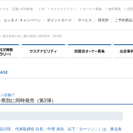
ルマガ
店舗･ATM検索
IR
サステナビリティ
オーナー募集
物件募集
採
エンタメ･キャンペーン
ポイントカード
サービス
研究所
ご予約商品
＞東北各県の冷し麺を県別に同時発売（第2弾）
決算情報・月次情報・ IR ライブラリー
サステナビリティ
加盟店オー
ソン店舗で
を県別に同時発売（第2弾）
品川区、代表取締役 社長：竹増 貞信、以下「ローソン」）は、東北各