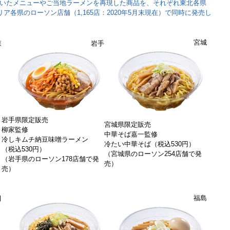
いたメニューやご当地ラーメンを再現した商品を、それぞれ東北各県
ア各県のローソン店舗（1,165店：2020年5月末現在）で同時に発売し
宮城
森
岩手
岩手県限定販売
宮城県限定販売
柳家監修
中華そば嘉一監修
冷しキムチ納豆味噌ラーメン
冷たい中華そば（税込530円）
（税込530円）
（宮城県のローソン254店舗で発
（岩手県のローソン178店舗で発
売）
売）
福島
田