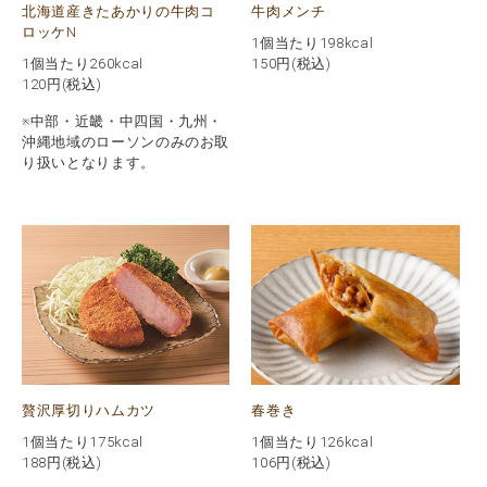
北海道産きたあかりの牛肉コ
牛肉メンチ
ロッケN
1個当たり198kcal
1個当たり260kcal
150
円(税込)
120
円(税込)
※中部・近畿・中四国・九州・
沖縄地域のローソンのみのお取
り扱いとなります。
贅沢厚切りハムカツ
春巻き
1個当たり175kcal
1個当たり126kcal
188
円(税込)
106
円(税込)