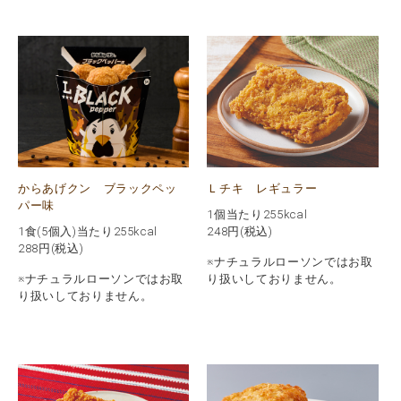
からあげクン ブラックペッ
Ｌチキ レギュラー
パー味
1個当たり255kcal
1食(5個入)当たり255kcal
248
円(税込)
288
円(税込)
※ナチュラルローソンではお取
※ナチュラルローソンではお取
り扱いしておりません。
り扱いしておりません。