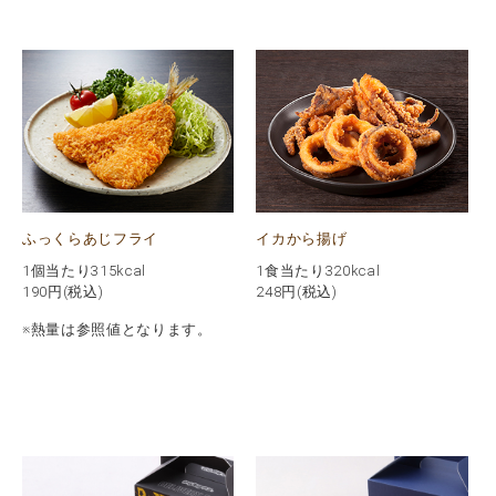
イカから揚げ
ふっくらあじフライ
1食当たり320kcal
1個当たり315kcal
248
円(税込)
190
円(税込)
※熱量は参照値となります。