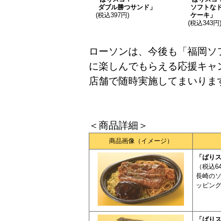
ダブル勝つサンド」
ソフトな
(税込397円)
ケーキ」
(税込343円
ローソンは、今後も「福岡ソ
に楽しんでもらえる応援キャ
店舗で随時実施してまいりま
＜商品詳細＞
商品画像（イメージ）
「ばり
（税込6
長崎の
ッピン
「ばり