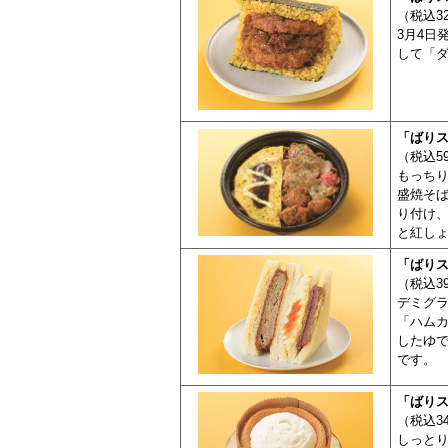
（税込3
3月4日
して「
「ばり
（税込5
もっちり
盛焼そ
り付け
と紅し
「
ばり
（税込3
デミグ
「ハム
したゆ
です。
「ばりス
（税込3
しっと