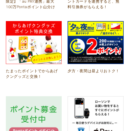
限定】「au PAY連携」最大
ントカードを連携すると、無
100万Pontaポイント山分け
料引換券がもらえる！
たまったポイントでからあげ
夕方・夜間は昼よりおトク！
クングッズと交換！