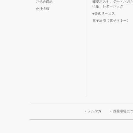
ご予約商品
郵便ポスト、切手・ハガ
印紙、レターパック
会社情報
e発送サービス
電子決済（電子マネー）
メルマガ
推奨環境に