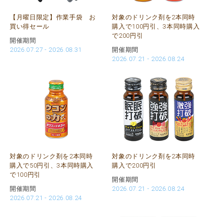
【月曜日限定】作業手袋 お
対象のドリンク剤を2本同時
買い得セール
購入で100円引、3本同時購入
で200円引
開催期間
2026.07.27 - 2026.08.31
開催期間
2026.07.21 - 2026.08.24
対象のドリンク剤を2本同時
対象のドリンク剤を2本同時
購入で50円引、3本同時購入
購入で200円引
で100円引
開催期間
開催期間
2026.07.21 - 2026.08.24
2026.07.21 - 2026.08.24