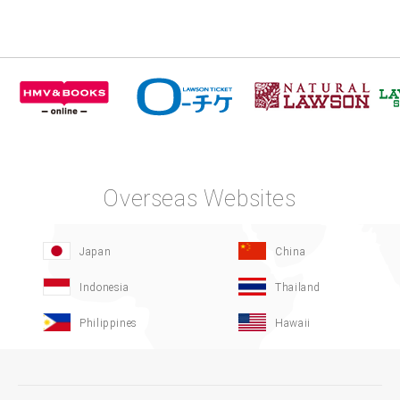
Overseas Websites
Japan
China
Indonesia
Thailand
Philippines
Hawaii