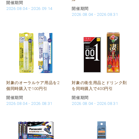
開催期間
2026.08.04 - 2026.09.14
開催期間
2026.08.04 - 2026.08.31
対象のオーラルケア用品を2
対象の衛生用品とドリンク剤
個同時購入で100円引
を同時購入で400円引
開催期間
開催期間
2026.08.04 - 2026.08.31
2026.08.04 - 2026.08.31