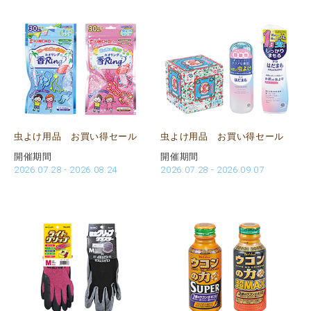
虫よけ用品 お買い得セール
虫よけ用品 お買い得セール
開催期間
開催期間
2026.07.28 - 2026.08.24
2026.07.28 - 2026.09.07