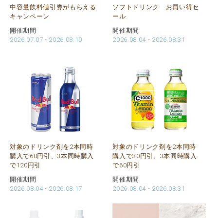
中容量飲料値引券がもらえる
ソフトドリンク お買い得セ
キャンペーン
ール
開催期間
開催期間
2026.07.07 - 2026.08.10
2026.08.04 - 2026.08.31
対象のドリンク剤を2本同時
対象のドリンク剤を2本同時
購入で60円引、3本同時購入
購入で30円引、3本同時購入
で120円引
で60円引
開催期間
開催期間
2026.08.04 - 2026.08.17
2026.08.04 - 2026.08.31