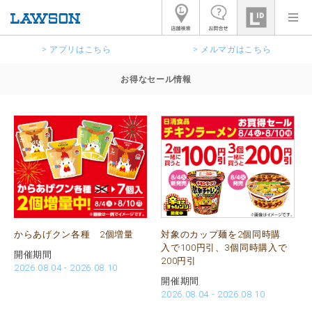
> アプリはこちら
> メルマガはこちら
お得なセール情報
からあげクン各種 2個増量
対象のカップ麺を2個同時購
入で100円引、3個同時購入で
開催期間
200円引
2026.08.04 - 2026.08.10
開催期間
2026.08.04 - 2026.08.10