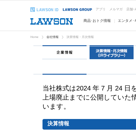
アプリ
メルマガ
店舗･
商品･おトク情報
エンタメ･
Home
会社情報
決算情報・月次情報
企業情報
当社株式は2024 年 7 月 2
上場廃止までに公開していた情
います。
決算情報