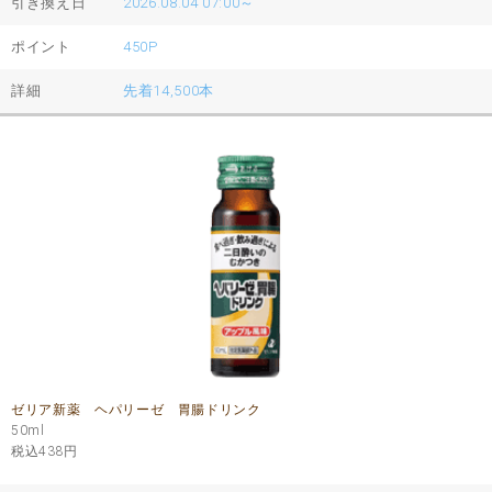
引き換え日
2026.08.04 07:00～
ポイント
450P
詳細
先着14,500本
ゼリア新薬 ヘパリーゼ 胃腸ドリンク
50ml
税込438
円