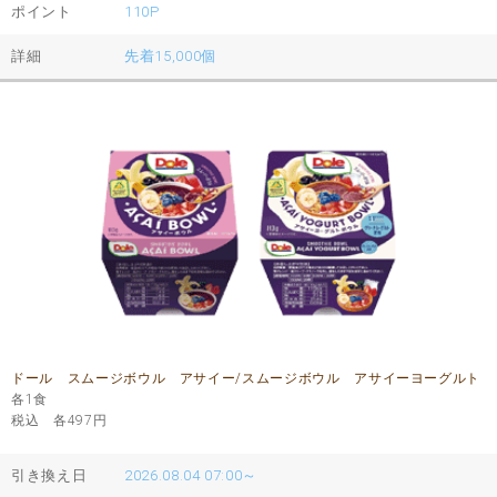
ポイント
110P
詳細
先着15,000個
ドール スムージボウル アサイー/スムージボウル アサイーヨーグルト
各1食
税込 各497
円
引き換え日
2026.08.04 07:00～