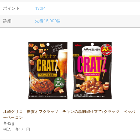
ポイント
130P
詳細
先着15,000個
江崎グリコ 糖質オフクラッツ チキンの黒胡椒仕立て/クラッツ ペッパ
ーベーコン
各42g
税込 各171
円