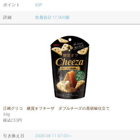
ポイント
80P
詳細
先着合計17,000個
江崎グリコ 糖質オフチーザ ダブルチーズの黒胡椒仕立て
36g
税込253
円
引き換え日
2026.08.11 07:00～