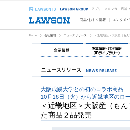
アプリ
メルマガ
店舗･
商品･おトク情報
エンタメ･
Home
会社情報
ニュースリリース
＜近畿地区＞大阪産（もん
企業情報
大阪成蹊大学との初のコラボ商品
10月18日（火）から近畿地区のロ
＜近畿地区＞大阪産（もん
た商品２品発売