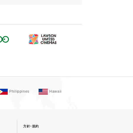
Philippines
Hawaii
方針･規約