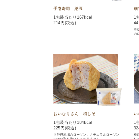
手巻寿司 納豆
細
1包装当たり167kcal
1
214
円(税込)
44
※
の
おいなりさん 梅しそ
い
1包装当たり184kcal
1
225
円(税込)
32
※沖縄地域のローソン、ナチュラルローソン
※
ではお取り扱いしておりません。
し