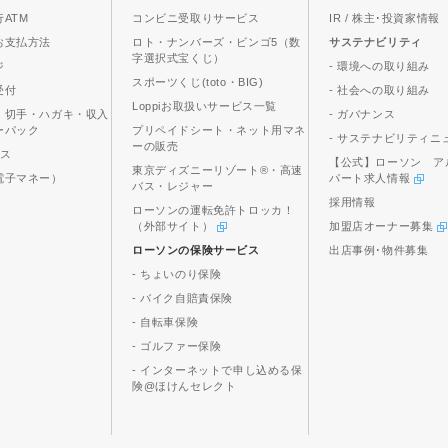
ATM
コンビニ受取りサービス
IR / 株主･投資家情報
お支払方法
ロト・ナンバーズ・ビンゴ5（数
サステナビリティ
字選択式宝くじ）
ジ
- 環境への取り組み
スポーツくじ(toto・BIG)
受付
- 社会への取り組み
Loppiお取扱いサービス一覧
、切手・ハガキ・収入
- ガバナンス
ーパック
プリペイドシート・ネット用マネ
- サステナビリティニ
ーの販売
ビス
【公式】ローソン ア
東京ディズニーリゾート®・高速
電子マネー）
パート求人情報
バス・レジャー
採用情報
ローソンの運転免許トロッカ！
（外部サイト）
加盟店オーナー募集
ローソンの保険サービス
出店事例･物件募集
- ちょいのり保険
- バイク自賠責保険
- 自転車保険
- ゴルファー保険
- インターネットで申し込める保
険@ほけんセレクト