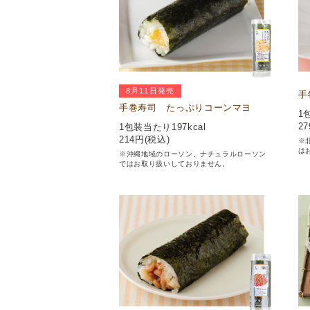
8月11日発売
手
手巻寿司 たっぷりコーンマヨ
1
27
1包装当たり197kcal
214
円(税込)
※
は
※沖縄地域のローソン、ナチュラルローソン
ではお取り扱いしておりません。