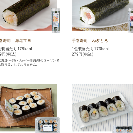
巻寿司 海老マヨ
手巻寿司 ねぎとろ
包装当たり179kcal
1包装当たり173kcal
9
円(税込)
279
円(税込)
北海道(一部)・九州(一部)地域のローソンで
お取り扱いしておりません。