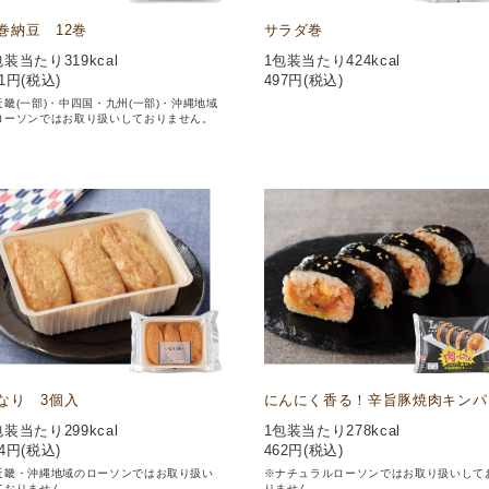
巻納豆 12巻
サラダ巻
包装当たり319kcal
1包装当たり424kcal
1
円(税込)
497
円(税込)
近畿(一部)・中四国・九州(一部)・沖縄地域
ローソンではお取り扱いしておりません。
なり 3個入
にんにく香る！辛旨豚焼肉キンパ
包装当たり299kcal
1包装当たり278kcal
4
円(税込)
462
円(税込)
近畿・沖縄地域のローソンではお取り扱い
※ナチュラルローソンではお取り扱いして
ておりません。
りません。