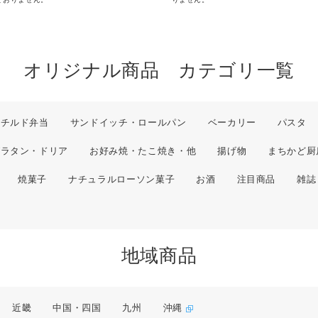
オリジナル商品 カテゴリ一覧
チルド弁当
サンドイッチ・ロールパン
ベーカリー
パスタ
グラタン・ドリア
お好み焼・たこ焼き・他
揚げ物
まちかど厨
焼菓子
ナチュラルローソン菓子
お酒
注目商品
雑誌
地域商品
近畿
中国・四国
九州
沖縄