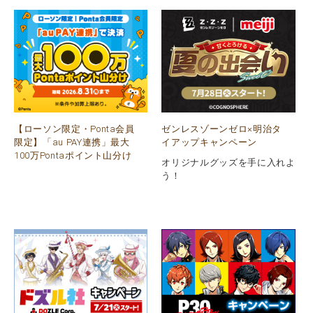
【ローソン限定・Ponta会員
ゼンレスゾーンゼロ×明治タ
限定】「au PAY連携」最大
イアップキャンペーン
100万Pontaポイント山分け
オリジナルグッズを手に入れよ
う！