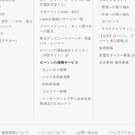
字選択式宝くじ）
ジ
- 環境への取り組み
スポーツくじ(toto・BIG)
受付
- 社会への取り組み
Loppiお取扱いサービス一覧
、切手・ハガキ・収入
- ガバナンス
ーパック
プリペイドシート・ネット用マネ
- サステナビリティニ
ーの販売
ビス
【公式】ローソン ア
東京ディズニーリゾート®・高速
電子マネー）
パート求人情報
バス・レジャー
採用情報
ローソンの運転免許トロッカ！
（外部サイト）
加盟店オーナー募集
ローソンの保険サービス
出店事例･物件募集
- ちょいのり保険
- バイク自賠責保険
- 自転車保険
- ゴルファー保険
- インターネットで申し込める保
険@ほけんセレクト
推奨環境について
リンクについて
お問い合わせ
ウェブアクセシ