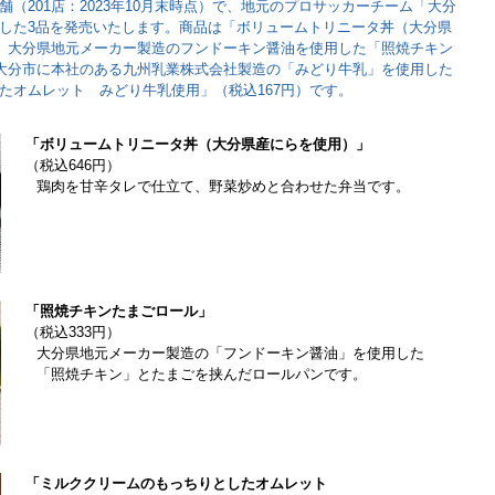
（201店：2023年10月末時点）で、地元のプロサッカーチーム「大分
した3品を発売いたします。商品は「ボリュームトリニータ丼（大分県
）、大分県地元メーカー製造のフンドーキン醤油を使用した「照焼チキン
、大分市に本社のある九州乳業株式会社製造の「みどり牛乳」を使用した
たオムレット みどり牛乳使用」（税込167円）です。
「ボリュームトリニータ丼（大分県産にらを使用）」
（税込646円）
鶏肉を甘辛タレで仕立て、野菜炒めと合わせた弁当です。
「照焼チキンたまごロール」
（税込333円）
大分県地元メーカー製造の「フンドーキン醤油」を使用した
「照焼チキン」とたまごを挟んだロールパンです。
「ミルククリームのもっちりとしたオムレット