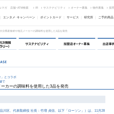
ルマガ
店舗･ATM検索
IR
サステナビリティ
オーナー募集
物件募集
採
エンタメ･キャンペーン
ポイントカード
サービス
研究所
ご予約商品
大分県産食材や地元メーカーの調味料を使用した3品を発売
決算情報・月次情報・ IR ライブラリー
サステナビリティ
加盟店オー
タ」とコラボ
舗で
メーカーの調味料を使用した3品を発売
川区、代表取締役 社長：竹増 貞信、以下「ローソン」）は、11月28