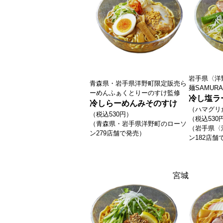
岩手県〈洋
青森県・岩手県洋野町限定販売
ら
麺SAMUR
ーめんふぁくとりーのすけ監修
冷し塩ラ
冷しらーめんみそのすけ
（ハマグリ
（税込530円）
（税込530
（青森県・岩手県洋野町のローソ
（岩手県〈
ン279店
舗で発売）
ン182店舗
宮城